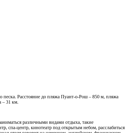
го песка. Расстояние до пляжа Пуант-о-Рош – 850 м, пляжа
 – 31 км.
 заниматься различными видами отдыха, такие
нтр, спа-центр, кинотеатр под открытым небом, расслабиться
сонал отеля говорит на немецком, английском, французском,