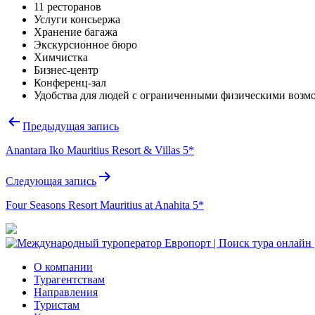
11 ресторанов
Услуги консьержа
Хранение багажа
Экскурсионное бюро
Химчистка
Бизнес-центр
Конференц-зал
Удобства для людей с ограниченными физическими возм
Навигация
Предыдущая запись
по
Anantara Iko Mauritius Resort & Villas 5*
записям
Следующая запись
Four Seasons Resort Mauritius at Anahita 5*
О компании
Турагентствам
Направления
Туристам