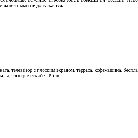
ми животными не допускается.
ната, т
елевизор с плоским экраном, т
ерраса, к
офемашина, б
еспла
налы, электрический чайник.