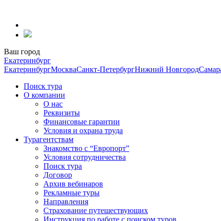
Перейти
к
содержанию
Ваш город
Екатеринбург
Екатеринбург
Москва
Санкт-Петербург
Нижний Новгород
Самар
Поиск тура
О компании
О нас
Реквизиты
Финансовые гарантии
Условия и охрана труда
Турагентствам
Знакомство с “Европорт”
Условия сотрудничества
Поиск тура
Договор
Архив вебинаров
Рекламные туры
Направления
Страхование путешествующих
Инструкция по работе с поиском туров