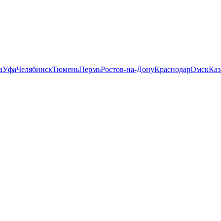
а
Уфа
Челябинск
Тюмень
Пермь
Ростов-на-Дону
Краснодар
Омск
Каз