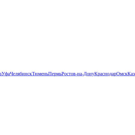
а
Уфа
Челябинск
Тюмень
Пермь
Ростов-на-Дону
Краснодар
Омск
Каз