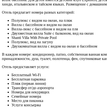
хинди, итальянском и тайском языках. Размещение с домашни
Отель предлагает номера разных категорий:
Полулюкс с видом на океан, на пляж
Вилла с бассейном и видом на океан
Вилла-люкс с бассейном и видом на пля
Двухместная вилла Suite с балконом, вид на океан
Shanti Villa With Private Pool
Полулюкс, вид на лагуну
Двухкомнатная вилла с видом на океан и бассейном
В каждом номере: к
ондиционер, п
атио, с
обственная ванная ком
принадлежности, душ, туалет, полотенца, фен, спутниковые ка
Отель предоставляет услуги:
Бесплатный Wi-Fi
Бесплатная парковка
Пляж (первая линия)
Трансфер от/до аэропорта
Номера для некурящих
Семейные номера
Место для пикника
Услуги консьержа