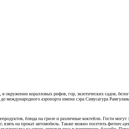
й, в окружении коралловых рифов, гор, экзотических садов, бело
, до международного аэропорта имени сэра Сивусагура Рамгулама
епродуктов, блюда на гриле и различные коктейли. Гости могут
г, взять на прокат автомобиль. Также можно посетить фитнес-це
ская площадка на улице, игровая зона в помещении, бассейн. Пер