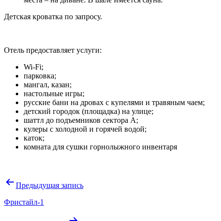
Детская кроватка по запросу.
Отель предоставляет услуги:
Wi-Fi;
парковка;
мангал, казан;
настольные игры;
русские бани на дровах с купелями и травяным чаем;
детский городок (площадка) на улице;
шаттл до подъемников сектора А;
кулеры с холодной и горячей водой;
каток;
комната для сушки горнолыжного инвентаря
Навигация
Предыдущая запись
по
Фристайл-1
записям