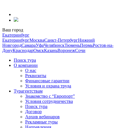
Перейти
к
содержанию
Ваш город
Екатеринбург
Екатеринбург
Москва
Санкт-Петербург
Нижний
Новгород
Самара
Уфа
Челябинск
Тюмень
Пермь
Ростов-на-
Дону
Краснодар
Омск
Казань
Воронеж
Сочи
Поиск тура
О компании
О нас
Реквизиты
Финансовые гарантии
Условия и охрана труда
Турагентствам
Знакомство с “Европорт”
Условия сотрудничества
Поиск тура
Договор
Архив вебинаров
Рекламные туры
Направления