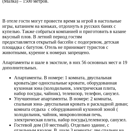
(Малка) – 1500 метров.
В отеле гости могут провести время за игрой в настольные
игры, катанием на коньках, отдохнуть в русских банях с
купелью. Также собраться компанией и приготовить в казане
вкусный плов. В летний период гостям
предоставляется открытый бассейн с подогревом, детская
площадка с батутом. Отель не принимает туристов с
животными, курение к номерах запрещено.
Апартаменты и шале в экостиле, в них 56 основных мест и 19
дополнительных.
Апартаменты. В номере: 1 комната, двуспальная
кровать/две односпальные кровати, оборудованная
кухонная зона (холодильник, электрическая плита,
набор посуды, чайник), телевизор, телефон, санузел.
Улучшенные апартаменты. В номере: 2 комнаты,
спальная зона- двуспальная кровать и раскладной диван;
комната отдыха с оборудованной кухонной зоной (
холодильник, чайник, микроволновая печь,
электрическая плита, набор посуды),телевизор, санузел.
Гостевой дом (10 местный). Отдельно здание, с
отдельным входом. В шале 3 комнаты: две спальни на