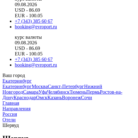
09.08.2026
USD
- 86.69
EUR
- 100.05
+7 (343) 385 60 67
booking@evroport.ru
курс валюты
09.08.2026
USD
- 86.69
EUR
- 100.05
+7 (343) 385 60 67
booking@evroport.ru
Ваш город
Екатеринбург
Екатеринбург
Москва
Санкт-Петербург
Нижний
Новгород
Самара
Уфа
Челябинск
Тюмень
Пермь
Ростов-на-
Дону
Краснодар
Омск
Казань
Воронеж
Сочи
Главная
Направления
Россия
Отели
Шервуд