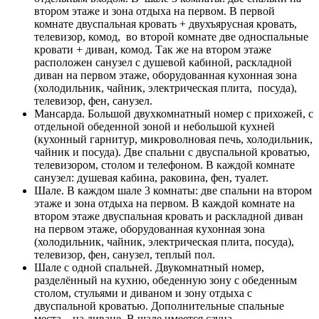
втором этаже и зона отдыха на первом. В первой
комнате двуспальная кровать + двухъярусная кровать,
телевизор, комод, во второй комнате две односпальные
кровати + диван, комод. Так же на втором этаже
расположен санузел с душевой кабиной, раскладной
диван на первом этаже, оборудованная кухонная зона
(холодильник, чайник, электрическая плита, посуда),
телевизор, фен, санузел.
Мансарда. Большой двухкомнатный номер с прихожей, с
отдельной обеденной зоной и небольшой кухней
(кухонный гарнитур, микроволновая печь, холодильник,
чайник и посуда). Две спальни с двуспальной кроватью,
телевизором, столом и телефоном. В каждой комнате
санузел: душевая кабина, раковина, фен, туалет.
Шале. В каждом шале 3 комнаты: две спальни на втором
этаже и зона отдыха на первом. В каждой комнате на
втором этаже двуспальная кровать и раскладной диван
на первом этаже, оборудованная кухонная зона
(холодильник, чайник, электрическая плита, посуда),
телевизор, фен, санузел, теплый пол.
Шале с одной спальней. Двукомнатный номер,
разделённый на кухню, обеденную зону с обеденным
столом, стульями и диваном и зону отдыха с
двуспальной кроватью. Дополнительные спальные
места – на диване. В шале имеется сауна.