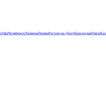
а
Уфа
Челябинск
Тюмень
Пермь
Ростов-на-Дону
Краснодар
Омск
Каз