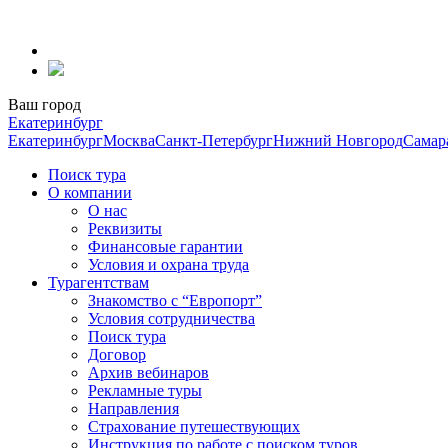
Перейти
к
содержанию
Ваш город
Екатеринбург
Екатеринбург
Москва
Санкт-Петербург
Нижний Новгород
Самар
Поиск тура
О компании
О нас
Реквизиты
Финансовые гарантии
Условия и охрана труда
Турагентствам
Знакомство с “Европорт”
Условия сотрудничества
Поиск тура
Договор
Архив вебинаров
Рекламные туры
Направления
Страхование путешествующих
Инструкция по работе с поиском туров