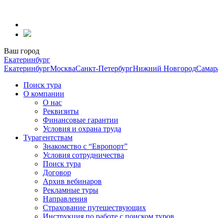
Перейти
к
содержанию
Ваш город
Екатеринбург
Екатеринбург
Москва
Санкт-Петербург
Нижний Новгород
Самар
Поиск тура
О компании
О нас
Реквизиты
Финансовые гарантии
Условия и охрана труда
Турагентствам
Знакомство с “Европорт”
Условия сотрудничества
Поиск тура
Договор
Архив вебинаров
Рекламные туры
Направления
Страхование путешествующих
Инструкция по работе с поиском туров