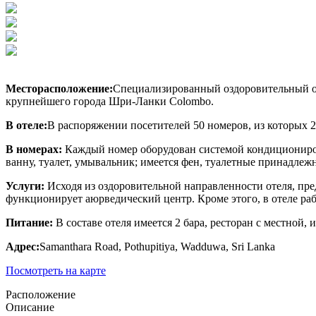
Месторасположение:
Специализированный оздоровительный оте
крупнейшего города Шри-Ланки Colombo.
В отеле:
В распоряжении посетителей 50 номеров, из которых 26
В номерах:
Каждый номер оборудован системой кондиционирова
ванну, туалет, умывальник; имеется фен, туалетные принадлеж
Услуги:
Исходя из оздоровительной направленности отеля, пре
функционирует аюрведический центр. Кроме этого, в отеле раб
Питание:
В составе отеля имеется 2 бара, ресторан с местной
Адрес
:
Samanthara Road, Pothupitiya, Wadduwa, Sri Lanka
Посмотреть на карте
Расположение
Описание