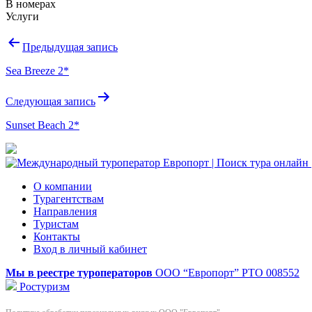
В номерах
Услуги
Навигация
Предыдущая запись
по
Sea Breeze 2*
записям
Следующая запись
Sunset Beach 2*
О компании
Турагентствам
Направления
Туристам
Контакты
Вход в личный кабинет
Мы в реестре туроператоров
ООО “Европорт”
РТО 008552
Ростуризм