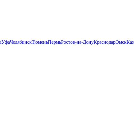
а
Уфа
Челябинск
Тюмень
Пермь
Ростов-на-Дону
Краснодар
Омск
Каз