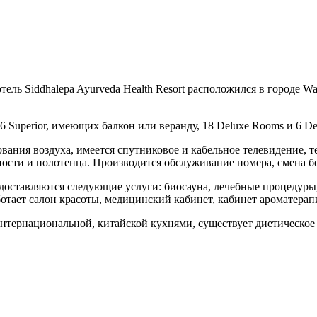
ль Siddhalepa Ayurveda Health Resort расположился в городе Wa
 Superior, имеющих балкон или веранду, 18 Deluxe Rooms и 6 Del
ния воздуха, имеется спутниковое и кабельное телевидение, т
ности и полотенца. Производится обслуживание номера, смена бе
доставляются следующие услуги: биосауна, лечебные процедуры,
отает салон красоты, медицинский кабинет, кабинет ароматерап
, интернациональной, китайской кухнями, существует диетическое