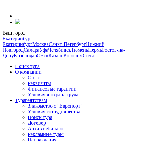
Перейти
к
содержанию
Ваш город
Екатеринбург
Екатеринбург
Москва
Санкт-Петербург
Нижний
Новгород
Самара
Уфа
Челябинск
Тюмень
Пермь
Ростов-на-
Дону
Краснодар
Омск
Казань
Воронеж
Сочи
Поиск тура
О компании
О нас
Реквизиты
Финансовые гарантии
Условия и охрана труда
Турагентствам
Знакомство с “Европорт”
Условия сотрудничества
Поиск тура
Договор
Архив вебинаров
Рекламные туры
Направления