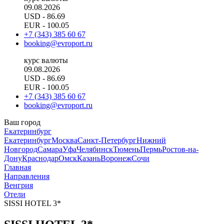
09.08.2026
USD
- 86.69
EUR
- 100.05
+7 (343) 385 60 67
booking@evroport.ru
курс валюты
09.08.2026
USD
- 86.69
EUR
- 100.05
+7 (343) 385 60 67
booking@evroport.ru
Ваш город
Екатеринбург
Екатеринбург
Москва
Санкт-Петербург
Нижний
Новгород
Самара
Уфа
Челябинск
Тюмень
Пермь
Ростов-на-
Дону
Краснодар
Омск
Казань
Воронеж
Сочи
Главная
Направления
Венгрия
Отели
SISSI HOTEL 3*