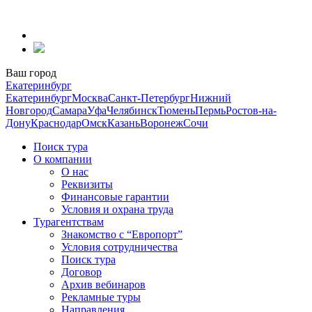
Перейти
к
содержанию
Ваш город
Екатеринбург
Екатеринбург
Москва
Санкт-Петербург
Нижний
Новгород
Самара
Уфа
Челябинск
Тюмень
Пермь
Ростов-на-
Дону
Краснодар
Омск
Казань
Воронеж
Сочи
Поиск тура
О компании
О нас
Реквизиты
Финансовые гарантии
Условия и охрана труда
Турагентствам
Знакомство с “Европорт”
Условия сотрудничества
Поиск тура
Договор
Архив вебинаров
Рекламные туры
Направления