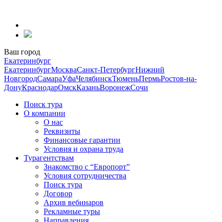
Перейти
к
содержанию
Ваш город
Екатеринбург
Екатеринбург
Москва
Санкт-Петербург
Нижний
Новгород
Самара
Уфа
Челябинск
Тюмень
Пермь
Ростов-на-
Дону
Краснодар
Омск
Казань
Воронеж
Сочи
Поиск тура
О компании
О нас
Реквизиты
Финансовые гарантии
Условия и охрана труда
Турагентствам
Знакомство с “Европорт”
Условия сотрудничества
Поиск тура
Договор
Архив вебинаров
Рекламные туры
Направления