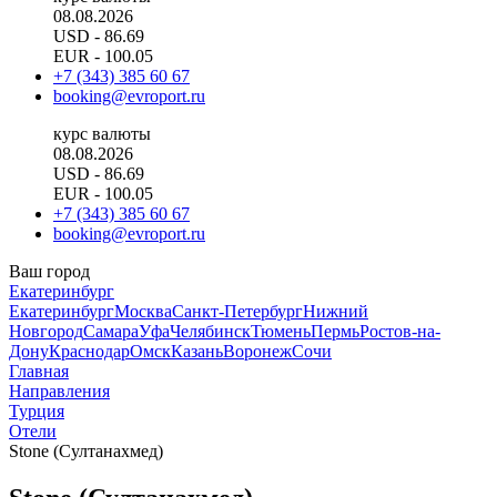
08.08.2026
USD
- 86.69
EUR
- 100.05
+7 (343) 385 60 67
booking@evroport.ru
курс валюты
08.08.2026
USD
- 86.69
EUR
- 100.05
+7 (343) 385 60 67
booking@evroport.ru
Ваш город
Екатеринбург
Екатеринбург
Москва
Санкт-Петербург
Нижний
Новгород
Самара
Уфа
Челябинск
Тюмень
Пермь
Ростов-на-
Дону
Краснодар
Омск
Казань
Воронеж
Сочи
Главная
Направления
Турция
Отели
Stone (Султанахмед)