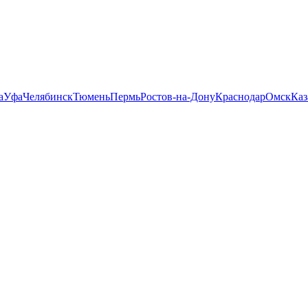
а
Уфа
Челябинск
Тюмень
Пермь
Ростов-на-Дону
Краснодар
Омск
Каз