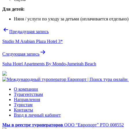
Для детей:
Няня / услуги по уходу за детьми
(оплачивается отдельно)
Навигация
Предыдущая запись
по
Studio M Arabian Plaza Hotel 3*
записям
Следующая запись
Suha Hotel Apartments By Mondo-Jumeirah Beach
О компании
Турагентствам
Направления
Туристам
Контакты
Вход в личный кабинет
Мы в реестре туроператоров
ООО “Европорт”
РТО 008552