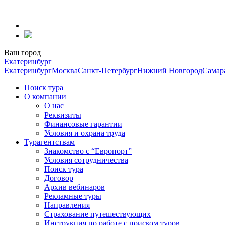
Перейти
к
содержанию
Ваш город
Екатеринбург
Екатеринбург
Москва
Санкт-Петербург
Нижний Новгород
Самар
Поиск тура
О компании
О нас
Реквизиты
Финансовые гарантии
Условия и охрана труда
Турагентствам
Знакомство с “Европорт”
Условия сотрудничества
Поиск тура
Договор
Архив вебинаров
Рекламные туры
Направления
Страхование путешествующих
Инструкция по работе с поиском туров