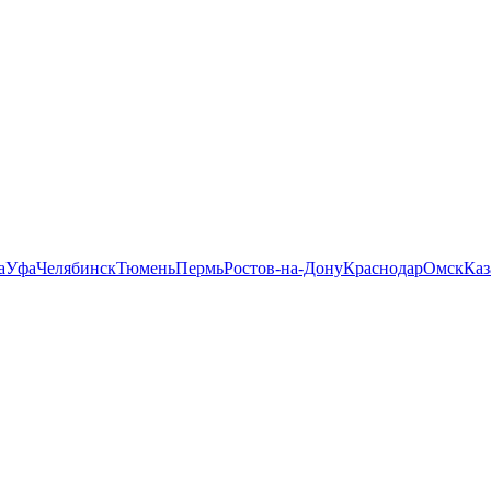
а
Уфа
Челябинск
Тюмень
Пермь
Ростов-на-Дону
Краснодар
Омск
Каз