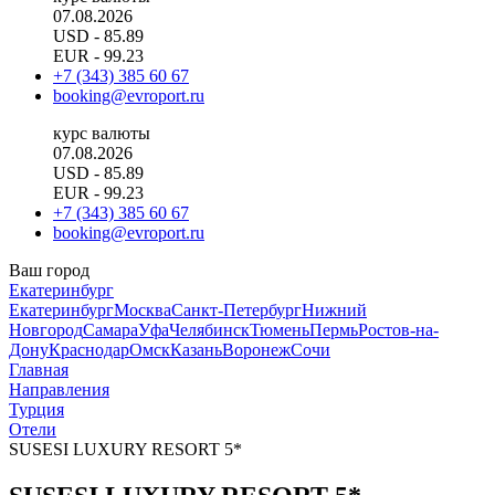
07.08.2026
USD
- 85.89
EUR
- 99.23
+7 (343) 385 60 67
booking@evroport.ru
курс валюты
07.08.2026
USD
- 85.89
EUR
- 99.23
+7 (343) 385 60 67
booking@evroport.ru
Ваш город
Екатеринбург
Екатеринбург
Москва
Санкт-Петербург
Нижний
Новгород
Самара
Уфа
Челябинск
Тюмень
Пермь
Ростов-на-
Дону
Краснодар
Омск
Казань
Воронеж
Сочи
Главная
Направления
Турция
Отели
SUSESI LUXURY RESORT 5*