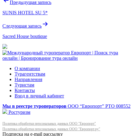
Навигация
Предыдущая запись
по
SUNIS HOTEL SU 5*
записям
Следующая запись
Sacred House boutique
О компании
Турагентствам
Направления
Туристам
Контакты
Вход в личный кабинет
Мы в реестре туроператоров
ООО “Европорт”
РТО 008552
Ростуризм
Политика обработки персональных данных ООО "Европорт"
Политика обработки персональных данных ООО "Европорт.ру"