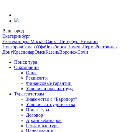
Перейти
к
содержанию
Ваш город
Екатеринбург
Екатеринбург
Москва
Санкт-Петербург
Нижний
Новгород
Самара
Уфа
Челябинск
Тюмень
Пермь
Ростов-на-
Дону
Краснодар
Омск
Казань
Воронеж
Сочи
Поиск тура
О компании
О нас
Реквизиты
Финансовые гарантии
Условия и охрана труда
Турагентствам
Знакомство с “Европорт”
Условия сотрудничества
Поиск тура
Договор
Архив вебинаров
Рекламные туры
Направления