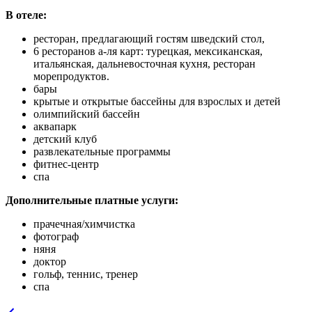
В отеле:
ресторан, предлагающий гостям шведский стол,
6 ресторанов а-ля карт: турецкая, мексиканская,
итальянская, дальневосточная кухня, ресторан
морепродуктов.
бары
крытые и открытые бассейны для взрослых и детей
олимпийский бассейн
аквапарк
детский клуб
развлекательные программы
фитнес-центр
спа
Дополнительные платные услуги:
прачечная/химчистка
фотограф
няня
доктор
гольф, теннис, тренер
спа