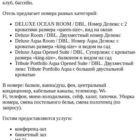
клуб, бассейн.
Отель предлагает номера разных категорий:
DELUXE OCEAN ROOM / DBL. Номер Делюкс с 2
кроватями размера «queen-size», вид на океан
Deluxe Room / DBL. Двухместный номер Делюкс
Deluxe Aqua Room / DBL. Номер Aqua Делюкс с
кроватью размера «king-size» и видом на сад
Deluxe Aqua Opened Suite / DBL. Суперлюкс с кроватью
размера «king-size», балконом и видом на сад
Tribute Portfolio Aqua Opened Suite / DBL. Двухместный
люкс Tribute Portfolio Aqua с большой двуспальной
кроватью
В номере: балкон, ванна/душ, фен, центральный
кондиционер, кабельные каналы, телевизор, Wi-
Fi, телефон, мини-холодильник, сейф, халат, тапочки. Уборка
номера, смена постельного белья, смена полотенец (по
запросу).
Гостям предоставляются услуги:
конференц-зал
банкетный зал