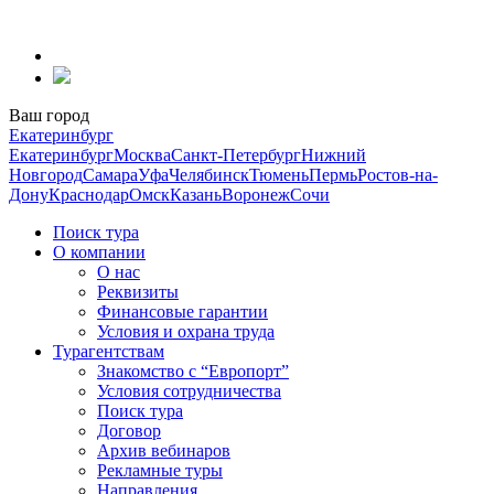
Перейти
к
содержанию
Ваш город
Екатеринбург
Екатеринбург
Москва
Санкт-Петербург
Нижний
Новгород
Самара
Уфа
Челябинск
Тюмень
Пермь
Ростов-на-
Дону
Краснодар
Омск
Казань
Воронеж
Сочи
Поиск тура
О компании
О нас
Реквизиты
Финансовые гарантии
Условия и охрана труда
Турагентствам
Знакомство с “Европорт”
Условия сотрудничества
Поиск тура
Договор
Архив вебинаров
Рекламные туры
Направления