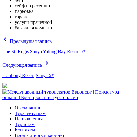
Wi-Fi
сейф на ресепшн
парковка
гараж
услуги прачечной
багажная комната
Навигация
Предыдущая запись
по
The St. Regis Sanya Yalong Bay Resort 5*
записям
Следующая запись
Tianhong Resort,Sanya 5*
О компании
Турагентствам
Направления
Туристам
Контакты
Вход в личный кабинет