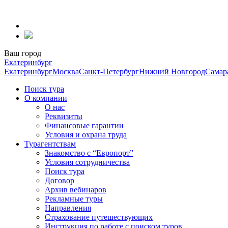
Перейти
к
содержанию
Ваш город
Екатеринбург
Екатеринбург
Москва
Санкт-Петербург
Нижний Новгород
Самар
Поиск тура
О компании
О нас
Реквизиты
Финансовые гарантии
Условия и охрана труда
Турагентствам
Знакомство с “Европорт”
Условия сотрудничества
Поиск тура
Договор
Архив вебинаров
Рекламные туры
Направления
Страхование путешествующих
Инструкция по работе с поиском туров