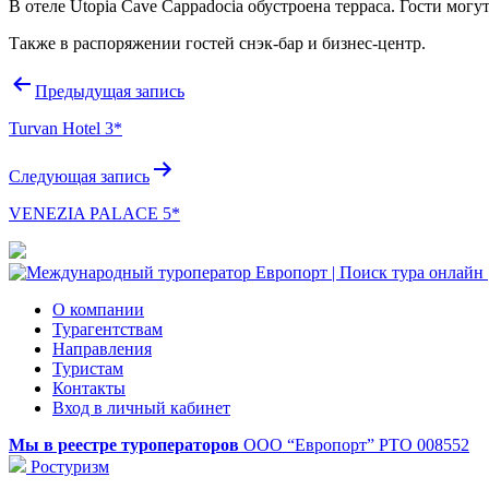
В отеле Utopia Cave Cappadocia обустроена терраса. Гости мог
Также в распоряжении гостей снэк-бар и бизнес-центр.
Навигация
Предыдущая запись
по
Turvan Hotel 3*
записям
Следующая запись
VENEZIA PALACE 5*
О компании
Турагентствам
Направления
Туристам
Контакты
Вход в личный кабинет
Мы в реестре туроператоров
ООО “Европорт”
РТО 008552
Ростуризм