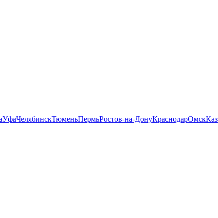
а
Уфа
Челябинск
Тюмень
Пермь
Ростов-на-Дону
Краснодар
Омск
Каз