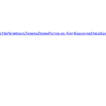
а
Уфа
Челябинск
Тюмень
Пермь
Ростов-на-Дону
Краснодар
Омск
Каз