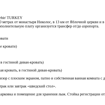
vşehir/ TURKEY
0 метрах от монастыря Николос, в 13 км от Яблочной церкви и в 
ополнительную плату организуется трансфер от/до аэропорта.
овати
е кровати)
 в гостиной диван-кровать)
ая кровать, в гостиной диван-кровать)
изор с плоским экраном, патио и собственная ванная комната с 
трак или завтрак «шведский стол».
я парковка и помещение для хранения лыж. Стойка регистрации 