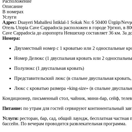
Расположение
Описание
В номерах
Услуги
Адрес:
Duayeri Mahallesi İstiklal-1 Sokak No: 6 50400 Ürgüp/Ne
Отель Utopia Cave Cappadocia расположен в городе Ургюп, в 80
Cave Cappadocia до аэропорта Невшехир составляет 36 км. За д
Номера:
Двухместный номер с 1 кроватью или 2 односпальные кр
Номер Делюкс (1 двуспальная кровать или 2 односпальны
Полулюкс (1 двуспальная кровать)
Представительский люкс (в спальне двуспальная кровать,
Люкс с кроватью размера «king-size» (в спальне двуспальн
Кондиционер, письменный стол, чайник, мини-бар, сейф, телев
Питание:
по утрам для гостей сервируют континентальный зав
Услуги:
ресторан, бар, сад, общий лаундж, бесплатная частна
бассейн. По вечерам проводится развлекательная программа.