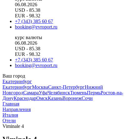
06.08.2026
USD
- 85.38
EUR
- 98.32
+7 (343) 385 60 67
booking@evroport.ru
курс валюты
06.08.2026
USD
- 85.38
EUR
- 98.32
+7 (343) 385 60 67
booking@evroport.ru
Ваш город
Екатеринбург
Екатеринбург
Москва
Санкт-Петербург
Нижний
Новгород
Самара
Уфа
Челябинск
Тюмень
Пермь
Ростов-на-
Дону
Краснодар
Омск
Казань
Воронеж
Сочи
Главная
Направления
Италия
Отели
Viminale 4