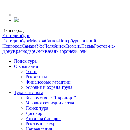
Перейти
к
содержанию
Ваш город
Екатеринбург
Екатеринбург
Москва
Санкт-Петербург
Нижний
Новгород
Самара
Уфа
Челябинск
Тюмень
Пермь
Ростов-на-
Дону
Краснодар
Омск
Казань
Воронеж
Сочи
Поиск тура
О компании
О нас
Реквизиты
Финансовые гарантии
Условия и охрана труда
Турагентствам
Знакомство с “Европорт”
Условия сотрудничества
Поиск тура
Договор
Архив вебинаров
Рекламные туры
Направления