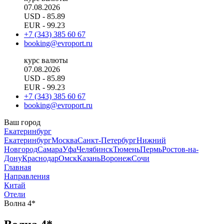
07.08.2026
USD
- 85.89
EUR
- 99.23
+7 (343) 385 60 67
booking@evroport.ru
курс валюты
07.08.2026
USD
- 85.89
EUR
- 99.23
+7 (343) 385 60 67
booking@evroport.ru
Ваш город
Екатеринбург
Екатеринбург
Москва
Санкт-Петербург
Нижний
Новгород
Самара
Уфа
Челябинск
Тюмень
Пермь
Ростов-на-
Дону
Краснодар
Омск
Казань
Воронеж
Сочи
Главная
Направления
Китай
Отели
Волна 4*