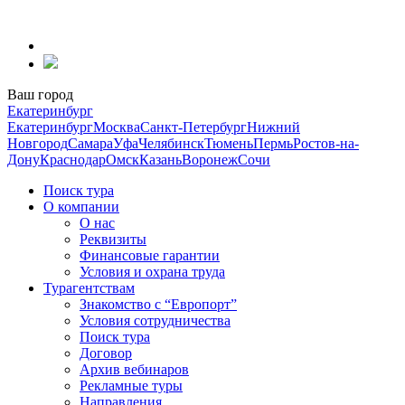
Перейти
к
содержанию
Ваш город
Екатеринбург
Екатеринбург
Москва
Санкт-Петербург
Нижний
Новгород
Самара
Уфа
Челябинск
Тюмень
Пермь
Ростов-на-
Дону
Краснодар
Омск
Казань
Воронеж
Сочи
Поиск тура
О компании
О нас
Реквизиты
Финансовые гарантии
Условия и охрана труда
Турагентствам
Знакомство с “Европорт”
Условия сотрудничества
Поиск тура
Договор
Архив вебинаров
Рекламные туры
Направления