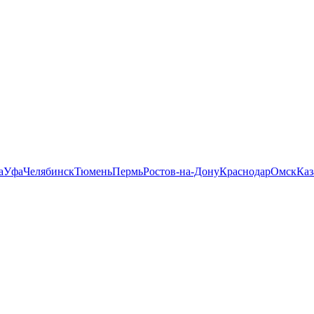
а
Уфа
Челябинск
Тюмень
Пермь
Ростов-на-Дону
Краснодар
Омск
Каз