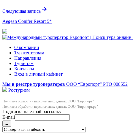
записям
Следующая запись
Aegean Conifer Resort 5*
О компании
Турагентствам
Направления
Туристам
Контакты
Вход в личный кабинет
Мы в реестре туроператоров
ООО “Европорт”
РТО 008552
Ростуризм
Политика обработки персональных данных ООО "Европорт"
Политика обработки персональных данных ООО "Европорт.ру"
E-mail
→