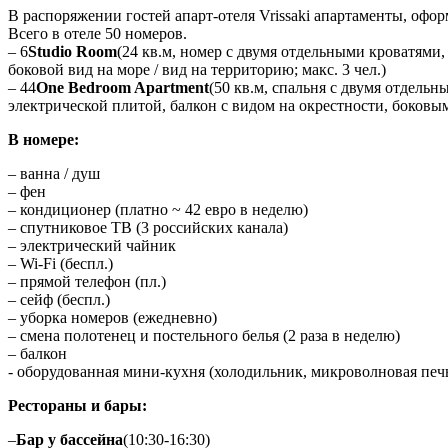
В распоряжении гостей апарт-отеля Vrissaki апартаменты, офо
Всего в отеле 50 номеров.
– 6
Studio Room
(24 кв.м, номер с двумя отдельными кроватями
боковой вид на море / вид на территорию; макс. 3 чел.)
– 44
One Bedroom Apartment
​​(50 кв.м, спальня с двумя отде
электрической плитой, балкон с видом на окрестности, боковым
В номере:
– ванна / душ
– фен
– кондиционер (платно ~ 42 евро в неделю)
– спутниковое ТВ (3 российских канала)
– электрический чайник
– Wi-Fi (беспл.)
– прямой телефон (пл.)
– сейф (беспл.)
– уборка номеров (ежедневно)
– смена полотенец и постельного белья (2 раза в неделю)
– балкон
​- оборудованная мини-кухня (холодильник, микроволновая печ
Рестораны и бары:
–
Бар у бассейна
(10:30-16:30)