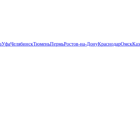
а
Уфа
Челябинск
Тюмень
Пермь
Ростов-на-Дону
Краснодар
Омск
Каз