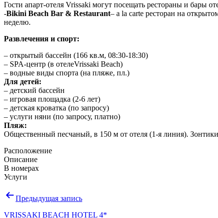
​Гости апарт-отеля Vrissaki могут посещать рестораны и бары о
​-
Bikini Beach Bar & Restaurant
– a la carte ресторан на открыт
неделю.
Развлечения и спорт:
– открытый бассейн (166 кв.м, 08:30-18:30)
– SPA-центр (в отелеVrissaki Beach)
– водные виды спорта (на пляже, пл.)
Для детей:
– детский бассейн
– игровая площадка (2-6 лет)
– детская кроватка (по запросу)
– услуги няни (по запросу, платно)
Пляж:
Общественный песчаный, в 150 м от отеля (1-я линия). Зонтики
Расположение
Описание
В номерах
Услуги
Навигация
Предыдущая запись
по
VRISSAKI BEACH HOTEL 4*