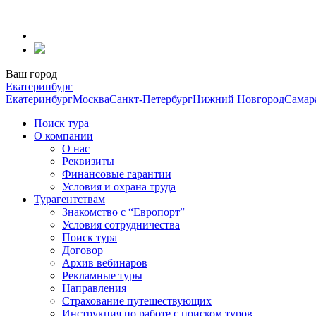
Перейти
к
содержанию
Ваш город
Екатеринбург
Екатеринбург
Москва
Санкт-Петербург
Нижний Новгород
Самар
Поиск тура
О компании
О нас
Реквизиты
Финансовые гарантии
Условия и охрана труда
Турагентствам
Знакомство с “Европорт”
Условия сотрудничества
Поиск тура
Договор
Архив вебинаров
Рекламные туры
Направления
Страхование путешествующих
Инструкция по работе с поиском туров