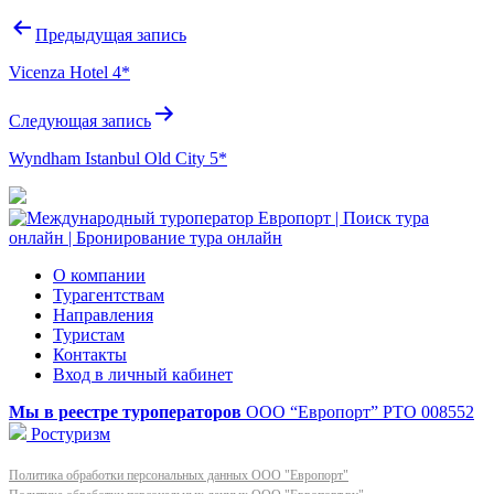
Навигация
Предыдущая запись
по
Vicenza Hotel 4*
записям
Следующая запись
Wyndham Istanbul Old City 5*
О компании
Турагентствам
Направления
Туристам
Контакты
Вход в личный кабинет
Мы в реестре туроператоров
ООО “Европорт”
РТО 008552
Ростуризм
Политика обработки персональных данных ООО "Европорт"