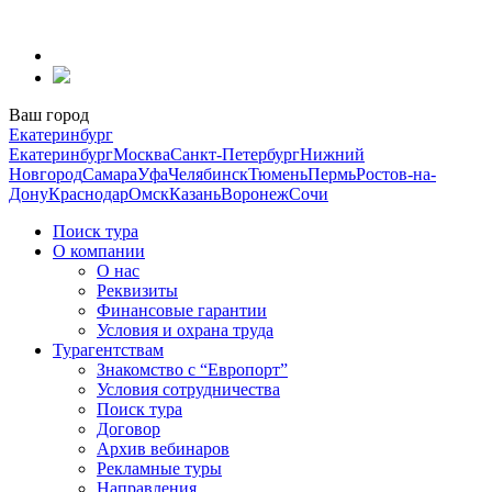
Перейти
к
содержанию
Ваш город
Екатеринбург
Екатеринбург
Москва
Санкт-Петербург
Нижний
Новгород
Самара
Уфа
Челябинск
Тюмень
Пермь
Ростов-на-
Дону
Краснодар
Омск
Казань
Воронеж
Сочи
Поиск тура
О компании
О нас
Реквизиты
Финансовые гарантии
Условия и охрана труда
Турагентствам
Знакомство с “Европорт”
Условия сотрудничества
Поиск тура
Договор
Архив вебинаров
Рекламные туры
Направления