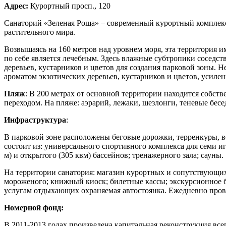
Адрес:
Курортный просп., 120
Санаторий «Зеленая Роща» – современный курортный комплекс,
растительного мира.
Возвышаясь на 160 метров над уровнем моря, эта территори
по себе является лечебным. Здесь влажные субтропики соседст
деревьев, кустарников и цветов для создания парковой зоны. Н
ароматом экзотических деревьев, кустарников и цветов, усиле
Пляж
: В 200 метрах от основной территории находится собс
переходом. На пляже: аэрарий, лежаки, шезлонги, теневые бес
Инфраструктура
:
В парковой зоне расположены беговые дорожки, терренкуры, в
состоит из: универсального спортивного комплекса для семи иг
м) и открытого (305 квм) бассейнов; тренажерного зала; сауны.
На территории санатория: магазин курортных и сопутствующих
мороженого; книжный киоск; билетные кассы; экскурсионное б
услугам отдыхающих охраняемая автостоянка. Ежедневно пров
Номерной фонд:
В 2011-2013 годах произведена капитальная реконструкция все