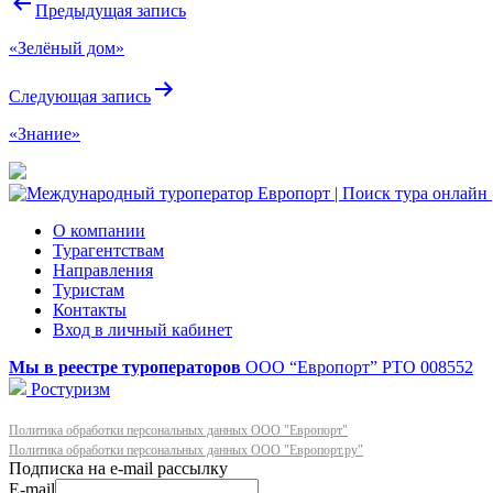
Навигация
Предыдущая запись
по
«Зелёный дом»
записям
Следующая запись
«Знание»
О компании
Турагентствам
Направления
Туристам
Контакты
Вход в личный кабинет
Мы в реестре туроператоров
ООО “Европорт”
РТО 008552
Ростуризм
Политика обработки персональных данных ООО "Европорт"
Политика обработки персональных данных ООО "Европорт.ру"
E-mail