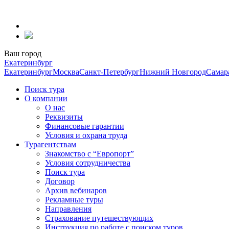
Перейти
к
содержанию
Ваш город
Екатеринбург
Екатеринбург
Москва
Санкт-Петербург
Нижний Новгород
Самар
Поиск тура
О компании
О нас
Реквизиты
Финансовые гарантии
Условия и охрана труда
Турагентствам
Знакомство с “Европорт”
Условия сотрудничества
Поиск тура
Договор
Архив вебинаров
Рекламные туры
Направления
Страхование путешествующих
Инструкция по работе с поиском туров