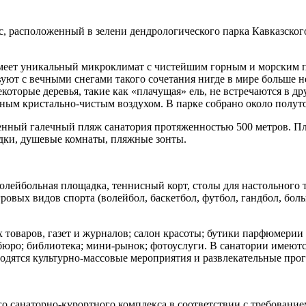
 расположенный в зелени дендрологического парка Кавказского
я имеет уникальный микроклимат с чистейшим горным и морски
вуют с вечными снегами такого сочетания нигде в мире больше 
екоторые деревья, такие как «плачущая» ель, не встречаются в 
нным кристально-чистым воздухом. В парке собрано около полуто
твенный галечный пляж санатория протяженностью 500 метров. 
едки, душевые комнаты, пляжные зонты.
олейбольная площадка, теннисный корт, столы для настольного
ровых видов спорта (волейбол, баскетбол, футбол, гандбол, бол
 товаров, газет и журналов; салон красоты; бутики парфюмерии
юро; библиотека; мини-рынок; фотоуслуги. В санатории имеются
одятся культурно-массовые мероприятия и развлекательные про
го санаторно-курортного комплекса в соответствии с требовани