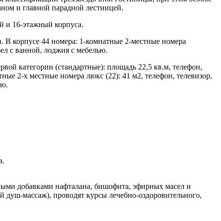
аном и главной парадной лестницей.
й и 16-этажный корпуса.
. В корпусе 44 номера: 1-комнатные 2-местные номера
зел с ванной, лоджия с мебелью.
вой категории (стандартные): площадь 22,5 кв.м, телефон,
ные 2-х местные номера люкс (22): 41 м2, телефон, телевизор,
ью.
а.
ными добавками нафталана, бишофита, эфирных масел и
 душ-массаж), проводят курсы лечебно-оздоровительного,