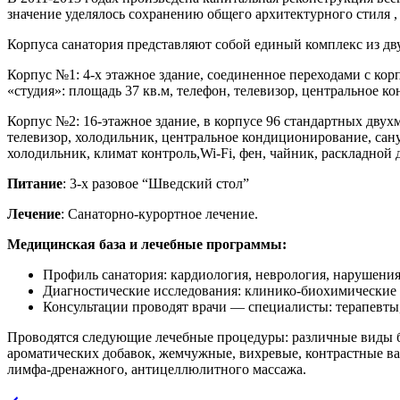
значение уделялось сохранению общего архитектурного стиля 
Корпуса санатория представляют собой единый комплекс из дву
Корпус №1: 4-х этажное здание, соединенное переходами с ко
«студия»: площадь 37 кв.м, телефон, телевизор, центральное к
Корпус №2: 16-этажное здание, в корпусе 96 стандартных двухм
телевизор, холодильник, центральное кондиционирование, сануз
холодильник, климат контроль,Wi-Fi, фен, чайник, раскладной 
Питание
: 3-х разовое “Шведский стол”
Лечение
: Санаторно-курортное лечение.
Медицинская база и лечебные программы:
Профиль санатория: кардиология, неврология, нарушения
Диагностические исследования: клинико-биохимические 
Консультации проводят врачи — специалисты: терапевты, 
Проводятся следующие лечебные процедуры: различные виды б
ароматических добавок, жемчужные, вихревые, контрастные в
лимфа-дренажного, антицеллюлитного массажа.