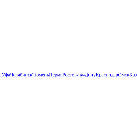
а
Уфа
Челябинск
Тюмень
Пермь
Ростов-на-Дону
Краснодар
Омск
Каз