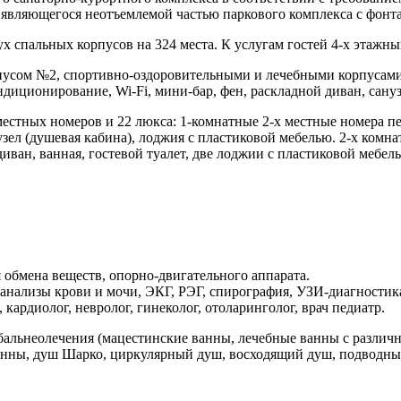
, являющегося неотъемлемой частью паркового комплекса с фонт
х спальных корпусов на 324 места. К услугам гостей 4-х этажны
рпусом №2, спортивно-оздоровительными и лечебными корпусами
ондиционирование, Wi-Fi, мини-бар, фен, раскладной диван, сану
естных номеров и 22 люкса: 1-комнатные 2-х местные номера пер
ел (душевая кабина), лоджия с пластиковой мебелью. 2-х комнат
диван, ванная, гостевой туалет, две лоджии с пластиковой мебел
 обмена веществ, опорно-двигательного аппарата.
анализы крови и мочи, ЭКГ, РЭГ, спирография, УЗИ-диагностик
кардиолог, невролог, гинеколог, отоларинголог, врач педиатр.
альнеолечения (мацестинские ванны, лечебные ванны с различ
анны, душ Шарко, циркулярный душ, восходящий душ, подводный