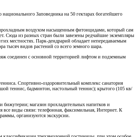
 национального Заповедника на 50 гектарах богатейшего
м прохладным воздухом насыщенным фитонцидами, который сам
нет. Сюда из разных стран были завезены редчайшие экземпляры
других местностях. Парк-дендрарий обладает непередаваемым
ра тысяч видов растений со всего земного шара.
Пляж соединен с основной территорией лифтом и подземным
 тенниса. Спортивно-оздоровительный комплекс санатория
ьшой теннис, бадминтон, настольный теннис); крытого (105 кв/
 и бижутерии; магазин прохладительных напитков и
 все виды связи: телефонная, факсимильная, Интернет. К
граммы, организуются экскурсии.
ем классификации трехзвездочной гостиницы, при этом особое