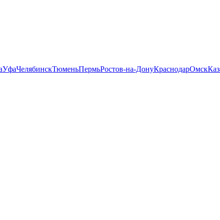
а
Уфа
Челябинск
Тюмень
Пермь
Ростов-на-Дону
Краснодар
Омск
Каз