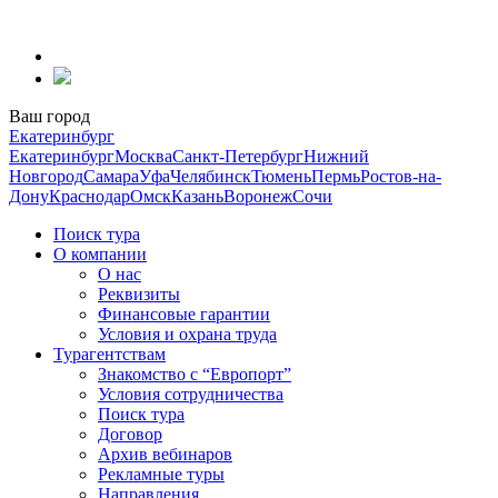
Перейти
к
содержанию
Ваш город
Екатеринбург
Екатеринбург
Москва
Санкт-Петербург
Нижний
Новгород
Самара
Уфа
Челябинск
Тюмень
Пермь
Ростов-на-
Дону
Краснодар
Омск
Казань
Воронеж
Сочи
Поиск тура
О компании
О нас
Реквизиты
Финансовые гарантии
Условия и охрана труда
Турагентствам
Знакомство с “Европорт”
Условия сотрудничества
Поиск тура
Договор
Архив вебинаров
Рекламные туры
Направления