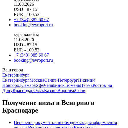
11.08.2026
USD
- 87.15
EUR
- 100.53
+7 (343) 385 60 67
booking@evroport.ru
курс валюты
11.08.2026
USD
- 87.15
EUR
- 100.53
+7 (343) 385 60 67
booking@evroport.ru
Ваш город
Екатеринбург
Екатеринбург
Москва
Санкт-Петербург
Нижний
Новгород
Самара
Уфа
Челябинск
Тюмень
Пермь
Ростов-на-
Дону
Краснодар
Омск
Казань
Воронеж
Сочи
Получение визы в Венгрию в
Краснодаре
Перечень документов необходимых для оформления
визы в Венгрию с вылетом из Краснодара