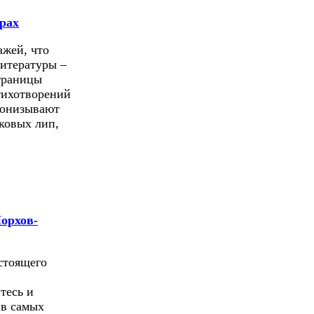
рах
ажей, что
литературы –
страницы
тихотворений
ронизывают
ековых лип,
Порхов-
стоящего
тесь и
 в самых