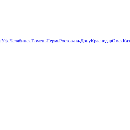
а
Уфа
Челябинск
Тюмень
Пермь
Ростов-на-Дону
Краснодар
Омск
Каз