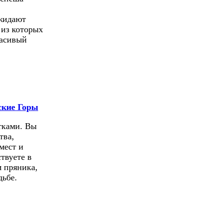
ожидают
 из которых
расивый
ские Горы
тками. Вы
тва,
мест и
твуете в
м пряника,
дьбе.