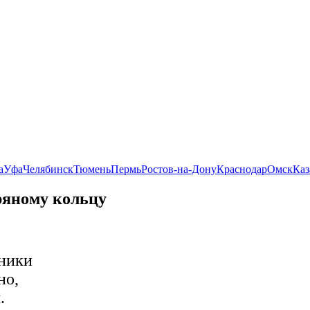
а
Уфа
Челябинск
Тюмень
Пермь
Ростов-на-Дону
Краснодар
Омск
Каз
ряному кольцу
бники
но,
.