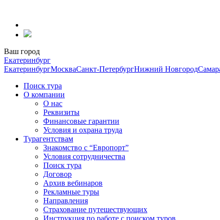
Перейти
к
содержанию
Ваш город
Екатеринбург
Екатеринбург
Москва
Санкт-Петербург
Нижний Новгород
Самар
Поиск тура
О компании
О нас
Реквизиты
Финансовые гарантии
Условия и охрана труда
Турагентствам
Знакомство с “Европорт”
Условия сотрудничества
Поиск тура
Договор
Архив вебинаров
Рекламные туры
Направления
Страхование путешествующих
Инструкция по работе с поиском туров