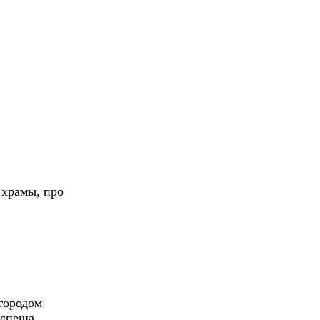
 храмы, про
городом
 спеша