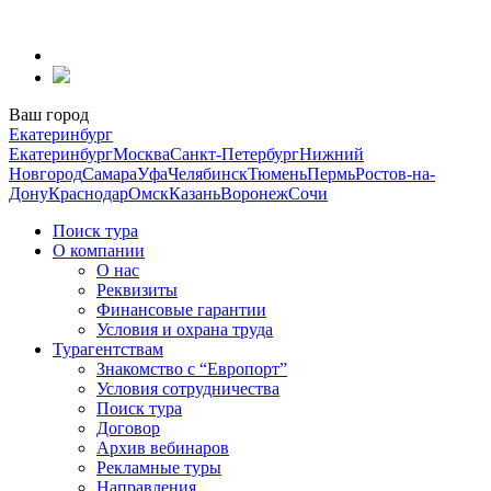
Перейти
к
содержанию
Ваш город
Екатеринбург
Екатеринбург
Москва
Санкт-Петербург
Нижний
Новгород
Самара
Уфа
Челябинск
Тюмень
Пермь
Ростов-на-
Дону
Краснодар
Омск
Казань
Воронеж
Сочи
Поиск тура
О компании
О нас
Реквизиты
Финансовые гарантии
Условия и охрана труда
Турагентствам
Знакомство с “Европорт”
Условия сотрудничества
Поиск тура
Договор
Архив вебинаров
Рекламные туры
Направления