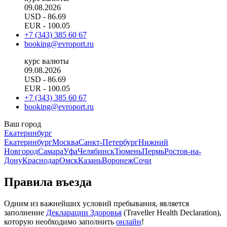
09.08.2026
USD
- 86.69
EUR
- 100.05
+7 (343) 385 60 67
booking@evroport.ru
курс валюты
09.08.2026
USD
- 86.69
EUR
- 100.05
+7 (343) 385 60 67
booking@evroport.ru
Ваш город
Екатеринбург
Екатеринбург
Москва
Санкт-Петербург
Нижний
Новгород
Самара
Уфа
Челябинск
Тюмень
Пермь
Ростов-на-
Дону
Краснодар
Омск
Казань
Воронеж
Сочи
Правила въезда
Одним из важнейших условий пребывания, является
заполнение
Декларации Здоровья
(Traveller Health Declaration),
которую необходимо заполнить
онлайн
!