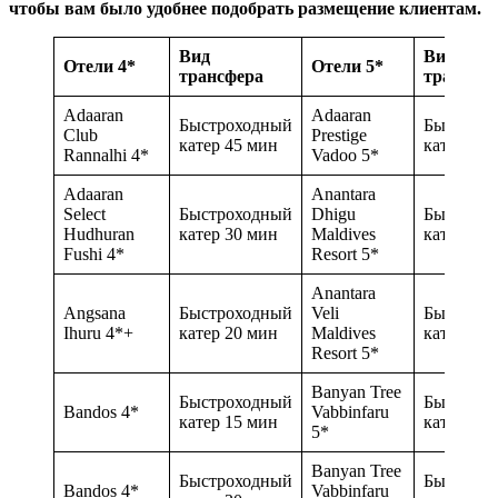
чтобы вам было удобнее подобрать размещение клиентам.
Вид
Вид
Отели 4*
Отели 5*
трансфера
трансфе
Adaaran
Adaaran
Быстроходный
Быстрох
Club
Prestige
катер 45 мин
катер 15 
Rannalhi 4*
Vadoo 5*
Adaaran
Anantara
Select
Быстроходный
Dhigu
Быстрох
Hudhuran
катер 30 мин
Maldives
катер 35 
Fushi 4*
Resort 5*
Anantara
Angsana
Быстроходный
Veli
Быстрох
Ihuru 4*+
катер 20 мин
Maldives
катер 35 
Resort 5*
Banyan Tree
Быстроходный
Быстрох
Bandos 4*
Vabbinfaru
катер 15 мин
катер 20 
5*
Banyan Tree
Быстроходный
Быстрох
Bandos 4*
Vabbinfaru