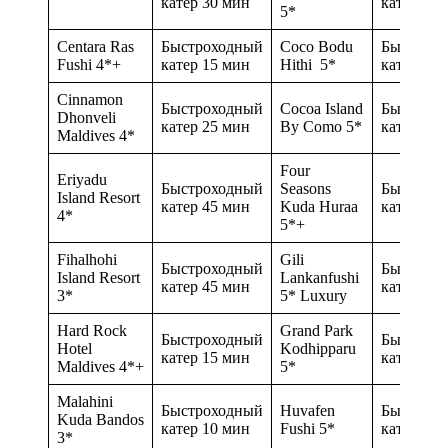
катер 30 мин
катер 25 
5*
Centara Ras
Быстроходный
Coco Bodu
Быстрох
Fushi 4*+
катер 15 мин
Hithi 5*
катер 40 
Cinnamon
Быстроходный
Cocoa Island
Быстрох
Dhonveli
катер 25 мин
By Como 5*
катер 40 
Maldives 4*
Four
Eriyadu
Быстроходный
Seasons
Быстрох
Island Resort
катер 45 мин
Kuda Huraa
катер 30 
4*
5*+
Fihalhohi
Gili
Быстроходный
Быстрох
Island Resort
Lankanfushi
катер 45 мин
катер 20 
3*
5* Luxury
Hard Rock
Grand Park
Быстроходный
Быстрох
Hotel
Kodhipparu
катер 15 мин
катер 20 
Maldives 4*+
5*
Malahini
Быстроходный
Huvafen
Быстрох
Kuda Bandos
катер 10 мин
Fushi 5*
катер 30 
3*