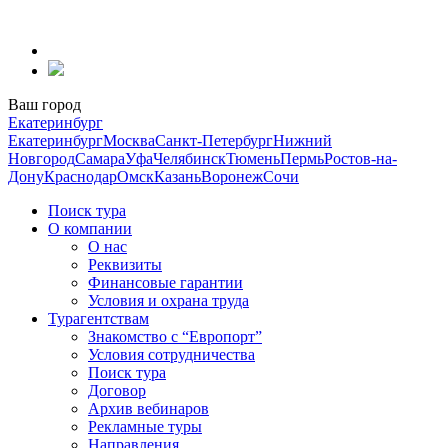
Перейти
к
содержанию
Ваш город
Екатеринбург
Екатеринбург
Москва
Санкт-Петербург
Нижний
Новгород
Самара
Уфа
Челябинск
Тюмень
Пермь
Ростов-на-
Дону
Краснодар
Омск
Казань
Воронеж
Сочи
Поиск тура
О компании
О нас
Реквизиты
Финансовые гарантии
Условия и охрана труда
Турагентствам
Знакомство с “Европорт”
Условия сотрудничества
Поиск тура
Договор
Архив вебинаров
Рекламные туры
Направления