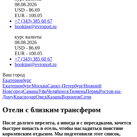
08.08.2026
USD
- 86.69
EUR
- 100.05
+7 (343) 385 60 67
booking@evroport.ru
курс валюты
08.08.2026
USD
- 86.69
EUR
- 100.05
+7 (343) 385 60 67
booking@evroport.ru
Ваш город
Екатеринбург
Екатеринбург
Москва
Санкт-Петербург
Нижний
Новгород
Самара
Уфа
Челябинск
Тюмень
Пермь
Ростов-на-
Дону
Краснодар
Омск
Казань
Воронеж
Сочи
Отели с близким трансфером
После долгого перелета, а иногда и с пересадками, хочется
быстрее попасть в отель, чтобы насладиться поистине
королевским отдыхом. Мы подготовили этот список,