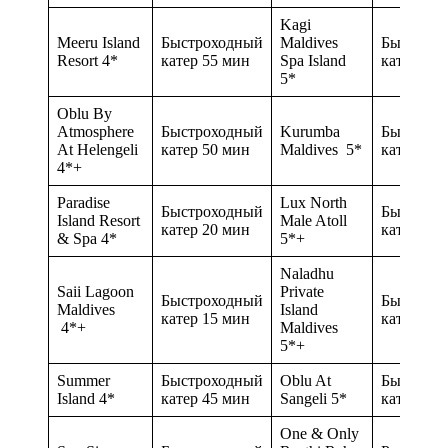
Kagi
Meeru Island
Быстроходный
Maldives
Быстрох
Resort 4*
катер 55 мин
Spa Island
катер 60 
5*
Oblu By
Atmosphere
Быстроходный
Kurumba
Быстрох
At Helengeli
катер 50 мин
Maldives 5*
катер 10 
4*+
Paradise
Lux North
Быстроходный
Быстрох
Island Resort
Male Atoll
катер 20 мин
катер 60 
& Spa 4*
5*+
Naladhu
Saii Lagoon
Private
Быстроходный
Быстрох
Maldives
Island
катер 15 мин
катер 35 
4*+
Maldives
5*+
Summer
Быстроходный
Oblu At
Быстрох
Island 4*
катер 45 мин
Sangeli 5*
катер 50 
One & Only