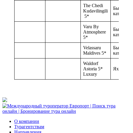
The Chedi
Быстрох
Kudavilingili
катер 40 
5*
Varu By
Быстрох
Atmosphere
катер 40 
5*
Velassaru
Быстрох
Maldives 5*
катер 25 
Waldorf
Astoria 5*
Яхта 40 
Luxury
О компании
Турагентствам
Направления