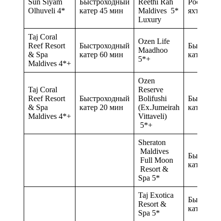
Sun Siyam
Быстроходный
Reethi Rah
Роскошна
Olhuveli 4*
катер 45 мин
Maldives 5*
яхта 45 м
Luxury
Taj Coral
Ozen Life
Reef Resort
Быстроходный
Быстрох
Maadhoo
& Spa
катер 60 мин
катер 45 
5*+
Maldives 4*+
Ozen
Taj Coral
Reserve
Reef Resort
Быстроходный
Bolifushi
Быстрох
& Spa
катер 20 мин
(Ex.Jumeirah
катер 20 
Maldives 4*+
Vittaveli)
5*+
Sheraton
Maldives
Быстрох
Full Moon
катер 15 
Resort &
Spa 5*
Taj Exotica
Быстрох
Resort &
катер 20 
Spa 5*