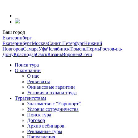
Перейти
к
содержанию
Ваш город
Екатеринбург
Екатеринбург
Москва
Санкт-Петербург
Нижний
Новгород
Самара
Уфа
Челябинск
Тюмень
Пермь
Ростов-на-
Дону
Краснодар
Омск
Казань
Воронеж
Сочи
Поиск тура
О компании
О нас
Реквизиты
Финансовые гарантии
Условия и охрана труда
Турагентствам
Знакомство с “Европорт”
Условия сотрудничества
Поиск тура
Договор
Архив вебинаров
Рекламные туры
Направления