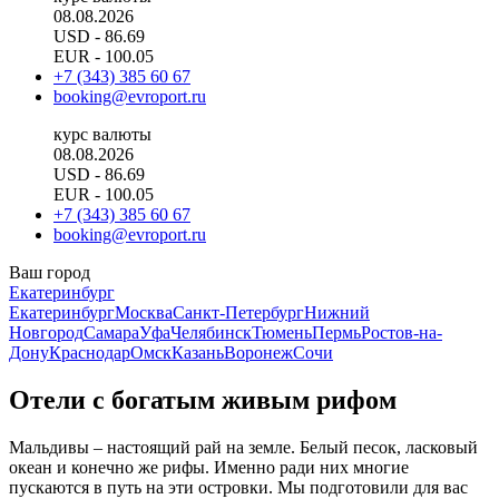
08.08.2026
USD
- 86.69
EUR
- 100.05
+7 (343) 385 60 67
booking@evroport.ru
курс валюты
08.08.2026
USD
- 86.69
EUR
- 100.05
+7 (343) 385 60 67
booking@evroport.ru
Ваш город
Екатеринбург
Екатеринбург
Москва
Санкт-Петербург
Нижний
Новгород
Самара
Уфа
Челябинск
Тюмень
Пермь
Ростов-на-
Дону
Краснодар
Омск
Казань
Воронеж
Сочи
Отели с богатым живым рифом
Мальдивы – настоящий рай на земле. Белый песок, ласковый
океан и конечно же рифы. Именно ради них многие
пускаются в путь на эти островки. Мы подготовили для вас