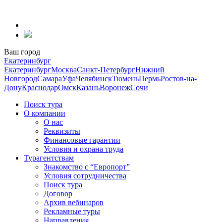
Перейти
к
содержанию
Ваш город
Екатеринбург
Екатеринбург
Москва
Санкт-Петербург
Нижний
Новгород
Самара
Уфа
Челябинск
Тюмень
Пермь
Ростов-на-
Дону
Краснодар
Омск
Казань
Воронеж
Сочи
Поиск тура
О компании
О нас
Реквизиты
Финансовые гарантии
Условия и охрана труда
Турагентствам
Знакомство с “Европорт”
Условия сотрудничества
Поиск тура
Договор
Архив вебинаров
Рекламные туры
Направления