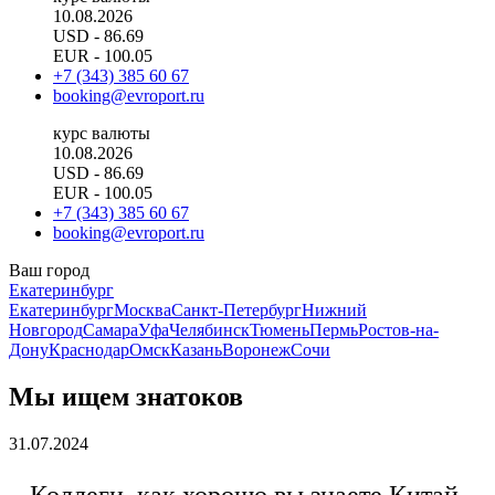
10.08.2026
USD
- 86.69
EUR
- 100.05
+7 (343) 385 60 67
booking@evroport.ru
курс валюты
10.08.2026
USD
- 86.69
EUR
- 100.05
+7 (343) 385 60 67
booking@evroport.ru
Ваш город
Екатеринбург
Екатеринбург
Москва
Санкт-Петербург
Нижний
Новгород
Самара
Уфа
Челябинск
Тюмень
Пермь
Ростов-на-
Дону
Краснодар
Омск
Казань
Воронеж
Сочи
Мы ищем знатоков
31.07.2024
Коллеги, как хорошо вы знаете Китай,