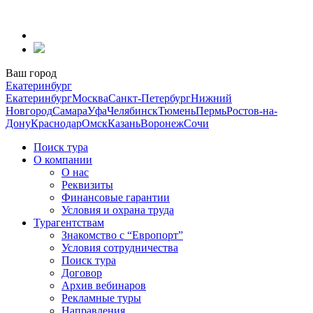
Перейти
к
содержанию
Ваш город
Екатеринбург
Екатеринбург
Москва
Санкт-Петербург
Нижний
Новгород
Самара
Уфа
Челябинск
Тюмень
Пермь
Ростов-на-
Дону
Краснодар
Омск
Казань
Воронеж
Сочи
Поиск тура
О компании
О нас
Реквизиты
Финансовые гарантии
Условия и охрана труда
Турагентствам
Знакомство с “Европорт”
Условия сотрудничества
Поиск тура
Договор
Архив вебинаров
Рекламные туры
Направления