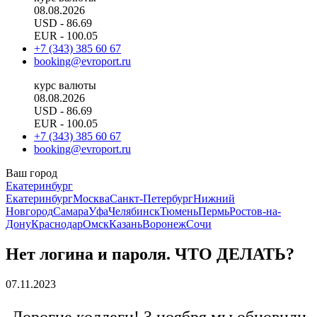
08.08.2026
USD
- 86.69
EUR
- 100.05
+7 (343) 385 60 67
booking@evroport.ru
курс валюты
08.08.2026
USD
- 86.69
EUR
- 100.05
+7 (343) 385 60 67
booking@evroport.ru
Ваш город
Екатеринбург
Екатеринбург
Москва
Санкт-Петербург
Нижний
Новгород
Самара
Уфа
Челябинск
Тюмень
Пермь
Ростов-на-
Дону
Краснодар
Омск
Казань
Воронеж
Сочи
Нет логина и пароля. ЧТО ДЕЛАТЬ?
07.11.2023
Дорогие коллеги! 3 ноября мы обновили