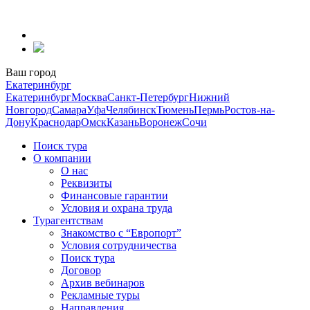
Перейти
к
содержанию
Ваш город
Екатеринбург
Екатеринбург
Москва
Санкт-Петербург
Нижний
Новгород
Самара
Уфа
Челябинск
Тюмень
Пермь
Ростов-на-
Дону
Краснодар
Омск
Казань
Воронеж
Сочи
Поиск тура
О компании
О нас
Реквизиты
Финансовые гарантии
Условия и охрана труда
Турагентствам
Знакомство с “Европорт”
Условия сотрудничества
Поиск тура
Договор
Архив вебинаров
Рекламные туры
Направления