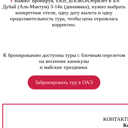
Важно! Бронируя, EKB_БЛОК
ОАЭ
прилет в а/п
Дубай (Аль-Мактум) 3-14н (динамика), нужно выбрать
конкретные отели, одну дату вылета и одну
продолжительность тура, чтобы цена отразилась
корректно.
К бронированию доступны туры с блочным перелетом
на весенние каникулы
и майские праздники.
Забронировать тур в ОАЭ
КОНТАКТ
К