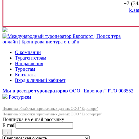
+7 (34
k.sa
О компании
Турагентствам
Направления
Туристам
Контакты
Вход в личный кабинет
Мы в реестре туроператоров
ООО “Европорт”
РТО 008552
Ростуризм
Политика обработки персональных данных ООО "Европорт"
Политика обработки персональных данных ООО "Европорт.ру"
E-mail
→