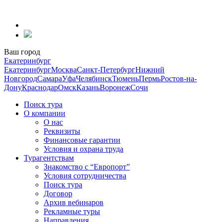
Перейти
к
содержанию
Ваш город
Екатеринбург
Екатеринбург
Москва
Санкт-Петербург
Нижний
Новгород
Самара
Уфа
Челябинск
Тюмень
Пермь
Ростов-на-
Дону
Краснодар
Омск
Казань
Воронеж
Сочи
Поиск тура
О компании
О нас
Реквизиты
Финансовые гарантии
Условия и охрана труда
Турагентствам
Знакомство с “Европорт”
Условия сотрудничества
Поиск тура
Договор
Архив вебинаров
Рекламные туры
Направления