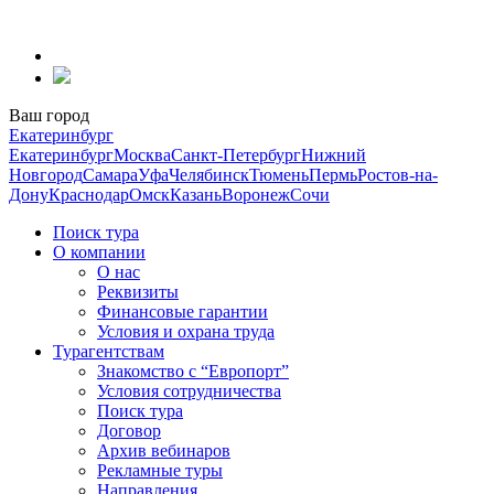
Перейти
к
содержанию
Ваш город
Екатеринбург
Екатеринбург
Москва
Санкт-Петербург
Нижний
Новгород
Самара
Уфа
Челябинск
Тюмень
Пермь
Ростов-на-
Дону
Краснодар
Омск
Казань
Воронеж
Сочи
Поиск тура
О компании
О нас
Реквизиты
Финансовые гарантии
Условия и охрана труда
Турагентствам
Знакомство с “Европорт”
Условия сотрудничества
Поиск тура
Договор
Архив вебинаров
Рекламные туры
Направления