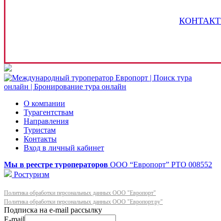
КОНТАКТ
О компании
Турагентствам
Направления
Туристам
Контакты
Вход в личный кабинет
Мы в реестре туроператоров
ООО “Европорт”
РТО 008552
Ростуризм
Политика обработки персональных данных ООО "Европорт"
Политика обработки персональных данных ООО "Европорт.ру"
E-mail