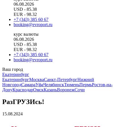
06.08.2026
USD
- 85.38
EUR
- 98.32
+7 (343) 385 60 67
booking@evroport.ru
курс валюты
06.08.2026
USD
- 85.38
EUR
- 98.32
+7 (343) 385 60 67
booking@evroport.ru
Ваш город
Екатеринбург
Екатеринбург
Москва
Санкт-Петербург
Нижний
Новгород
Самара
Уфа
Челябинск
Тюмень
Пермь
Ростов-на-
Дону
Краснодар
Омск
Казань
Воронеж
Сочи
РазГРУЗИсь!
15.08.2024