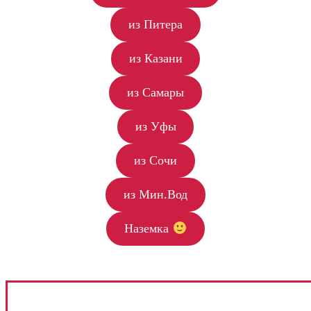
из Питера
из Казани
из Самары
из Уфы
из Сочи
из Мин.Вод
Наземка