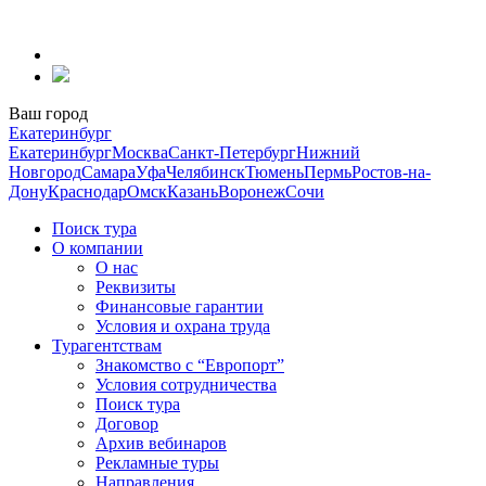
Перейти
к
содержанию
Ваш город
Екатеринбург
Екатеринбург
Москва
Санкт-Петербург
Нижний
Новгород
Самара
Уфа
Челябинск
Тюмень
Пермь
Ростов-на-
Дону
Краснодар
Омск
Казань
Воронеж
Сочи
Поиск тура
О компании
О нас
Реквизиты
Финансовые гарантии
Условия и охрана труда
Турагентствам
Знакомство с “Европорт”
Условия сотрудничества
Поиск тура
Договор
Архив вебинаров
Рекламные туры
Направления