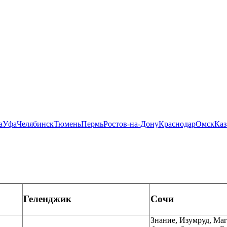
а
Уфа
Челябинск
Тюмень
Пермь
Ростов-на-Дону
Краснодар
Омск
Каз
Геленджик
Сочи
Знание, Изумруд, Маг