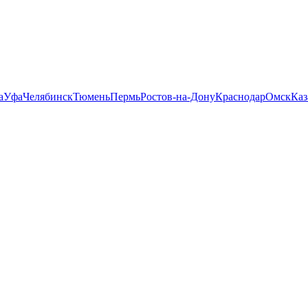
а
Уфа
Челябинск
Тюмень
Пермь
Ростов-на-Дону
Краснодар
Омск
Каз