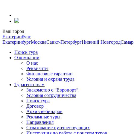
Перейти
к
содержанию
Ваш город
Екатеринбург
Екатеринбург
Москва
Санкт-Петербург
Нижний Новгород
Самар
Поиск тура
О компании
О нас
Реквизиты
Финансовые гарантии
Условия и охрана труда
Турагентствам
Знакомство с “Европорт”
Условия сотрудничества
Поиск тура
Договор
Архив вебинаров
Рекламные туры
Направления
Страхование путешествующих
Инструкция по работе с поиском туров