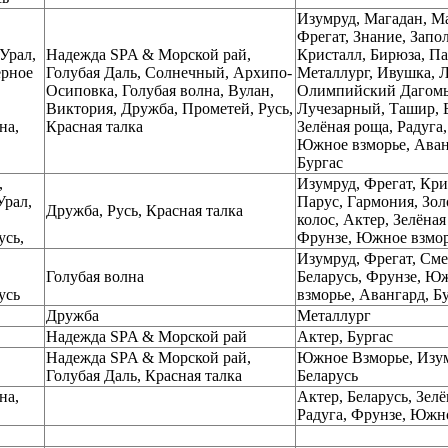
Изумруд, Магадан, Ма
Фрегат, Знание, Запол
Урал,
Надежда SPA & Морской рай,
Кристалл, Бирюза, Па
ерное
Голубая Даль, Солнечный, Архипо-
Металлург, Ивушка, Л
Осиповка, Голубая волна, Вулан,
Олимпийский Дагом
Виктория, Дружба, Прометей, Русь,
Лучезарный, Ташир, Б
на,
Красная талка
Зелёная роща, Радуга
Южное взморье, Аван
Бургас
,
Изумруд, Фрегат, Кри
Урал,
Парус, Гармония, Зол
Дружба, Русь, Красная талка
колос, Актер, Зелёная
усь,
Фрунзе, Южное взмор
Изумруд, Фрегат, Сме
Голубая волна
Беларусь, Фрунзе, Ю
усь
взморье, Авангард, Б
Дружба
Металлург
Надежда SPA & Морской рай
Актер, Бургас
Надежда SPA & Морской рай,
Южное Взморье, Изу
Голубая Даль, Красная талка
Беларусь
на,
Актер, Беларусь, Зелё
Радуга, Фрунзе, Южн