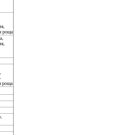
,
я,
я роща
а,
я,
,
-
я роща
,