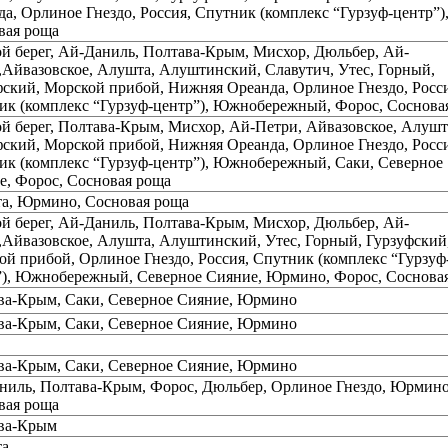
а, Орлиное Гнездо, Россия, Спутник (комплекс “Гурзуф-центр”)
вая роща
ой берег, Ай-Даниль, Полтава-Крым, Мисхор, Дюльбер, Ай-
,Айвазовское, Алушта, Алуштинский, Славутич, Утес, Горный,
фский, Морской прибой, Нижняя Ореанда, Орлиное Гнездо, Росси
ик (комплекс “Гурзуф-центр”), Южнобережный, Форос, Соснова
ой берег, Полтава-Крым, Мисхор, Ай-Петри, Айвазовское, Алушт
фский, Морской прибой, Нижняя Ореанда, Орлиное Гнездо, Росси
ик (комплекс “Гурзуф-центр”), Южнобережный, Саки, Северное
е, Форос, Сосновая роща
а, Юрмино, Сосновая роща
ой берег, Ай-Даниль, Полтава-Крым, Мисхор, Дюльбер, Ай-
,Айвазовское, Алушта, Алуштинский, Утес, Горный, Гурзуфский
ой прибой, Орлиное Гнездо, Россия, Спутник (комплекс “Гурзуф
”), Южнобережный, Северное Сияние, Юрмино, Форос, Соснова
ва-Крым, Саки, Северное Сияние, Юрмино
ва-Крым, Саки, Северное Сияние, Юрмино
ва-Крым, Саки, Северное Сияние, Юрмино
ниль, Полтава-Крым, Форос, Дюльбер, Орлиное Гнездо, Юрмино
вая роща
ва-Крым
а,