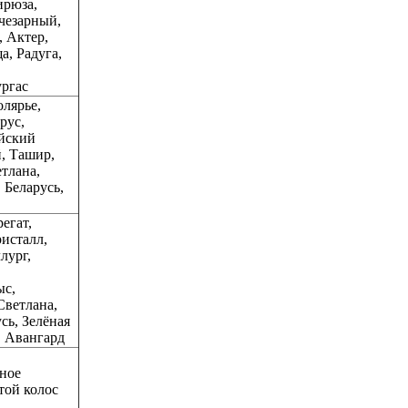
ирюза,
чезарный,
, Актер,
а, Радуга,
ургас
олярье,
рус,
йский
, Ташир,
тлана,
 Беларусь,
егат,
ристалл,
лург,
ыс,
Светлана,
сь, Зелёная
, Авангард
ное
той колос