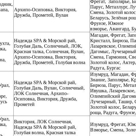
Фрегат, Заполярье, Б
одник,
Парус, Металлург, Лу
апа,
Архипо-Осиповка, Виктория,
Смена, Золотой колос
Дружба, Прометей, Вулан
Беларусь, Зелёная рощ
Фрунзе, Южное
взморье, Авангард, Б
Магадан, Фрегат, Зап
Надежда SPA & Морской рай,
Кристалл, Бирюза, Па
ухта,
Голубая Даль, Солнечный, ЛОК,
Лазаревское, Олимпи
ка,
Красная талка, Солнечная, Вулан,
Дагомыс, Лучезарный
Архипо-Осиповка, Виктория,
Смена, Гармония, Све
на,
Дружба, Прометей, Голубая волна
Золотой колос, Актер,
Радуга, Бургас
Изумруд, Магадан, Фр
Знание, Заполярье, К
Надежда SPA & Морской рай,
Урал,
Бирюза, Парус, Метал
Голубая Даль, Вулан, Солнечный,
Ивушка, Лазаревское,
ЛОК Солнечная, Архипо-
ре,
Олимпийский Дагом
Осиповка, Виктория, Дружба,
Русь
Лучезарный, Ташир, 
Прометей
Золотой колос, Белару
роща, Радуга, Фрунзе
Урал,
Виктория, ЛОК Солнечная,
ка,
Изумруд, Фрегат, Юж
Надежда SPA & Морской рай,
Взморье, Смена, Золо
Голубая волна, Красная талка
сь