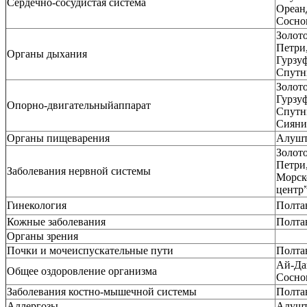
Сердечно-сосудистая система
Ореанд
Сосно
Золот
Петри
Органы дыхания
Гурзу
Спутн
Золот
Гурзу
Опорно-двигательныйаппарат
Спутн
Сияни
Органы пищеварения
Алушт
Золот
Петри
Заболевания нервной системы
Морск
центр
Гинекология
Полта
Кожные заболевания
Полта
Органы зрения
Почки и мочеиспускательные пути
Полта
Ай-Да
Общее оздоровление организма
Сосно
Заболевания костно-мышечной системы
Полта
Аллергозы
Алушт