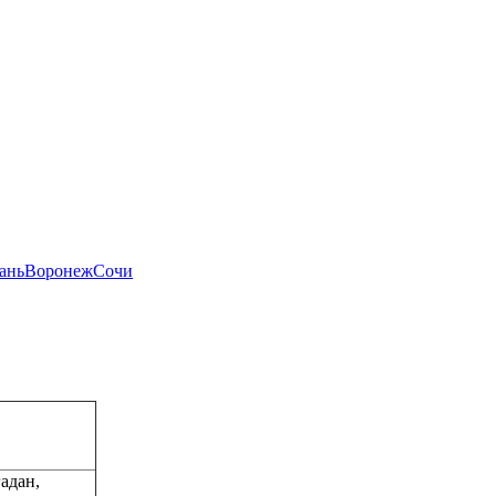
ань
Воронеж
Сочи
адан,