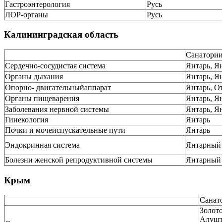
Гастроэнтерология
Русь
ЛОР-органы
Русь
Калининградская область
Санатори
Сердечно-сосудистая система
Янтарь, Я
Органы дыхания
Янтарь, Я
Опорно- двигательныйаппарат
Янтарь, О
Органы пищеварения
Янтарь, Я
Заболевания нервной системы
Янтарь, Я
Гинекология
Янтарь
Почки и мочеиспускательные пути
Янтарь
Эндокринная система
Янтарный 
Болезни женской репродуктивной системы
Янтарный 
Крым
Санат
Золото
Алушт