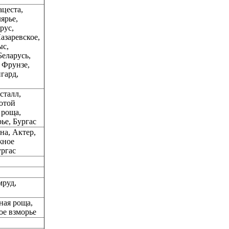
цеста,
ярье,
рус,
азаревское,
ыс,
еларусь,
, Фрунзе,
гард,
сталл,
отой
 роща,
ье, Бургас
на, Актер,
жное
ургас
мруд,
ная роща,
ое взморье