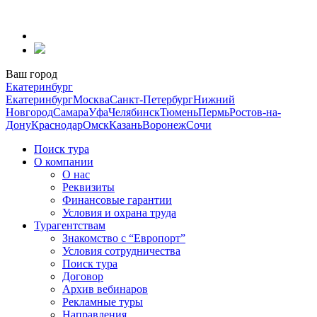
Перейти
к
содержанию
Ваш город
Екатеринбург
Екатеринбург
Москва
Санкт-Петербург
Нижний
Новгород
Самара
Уфа
Челябинск
Тюмень
Пермь
Ростов-на-
Дону
Краснодар
Омск
Казань
Воронеж
Сочи
Поиск тура
О компании
О нас
Реквизиты
Финансовые гарантии
Условия и охрана труда
Турагентствам
Знакомство с “Европорт”
Условия сотрудничества
Поиск тура
Договор
Архив вебинаров
Рекламные туры
Направления