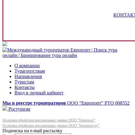
КОНТАК
О компании
Турагентствам
Направления
Туристам
Контакты
Вход в личный кабинет
Мы в реестре туроператоров
ООО “Европорт”
РТО 008552
Ростуризм
Политика обработки персональных данных ООО "Европорт"
Политика обработки персональных данных ООО "Европорт.ру"