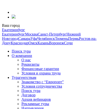
Перейти
к
содержанию
Ваш город
Екатеринбург
Екатеринбург
Москва
Санкт-Петербург
Нижний
Новгород
Самара
Уфа
Челябинск
Тюмень
Пермь
Ростов-на-
Дону
Краснодар
Омск
Казань
Воронеж
Сочи
Поиск тура
О компании
О нас
Реквизиты
Финансовые гарантии
Условия и охрана труда
Турагентствам
Знакомство с “Европорт”
Условия сотрудничества
Поиск тура
Договор
Архив вебинаров
Рекламные туры
Направления