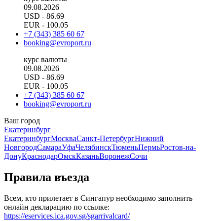
09.08.2026
USD
- 86.69
EUR
- 100.05
+7 (343) 385 60 67
booking@evroport.ru
курс валюты
09.08.2026
USD
- 86.69
EUR
- 100.05
+7 (343) 385 60 67
booking@evroport.ru
Ваш город
Екатеринбург
Екатеринбург
Москва
Санкт-Петербург
Нижний
Новгород
Самара
Уфа
Челябинск
Тюмень
Пермь
Ростов-на-
Дону
Краснодар
Омск
Казань
Воронеж
Сочи
Правила въезда
Всем, кто прилетает в Сингапур необходимо заполнить
онлайн декларацию по ссылке:
https://eservices.ica.gov.sg/sgarrivalcard/