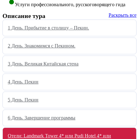
Услуги профессионального, русскоговорящего гида
Описание тура
Раскрыть все
1 День. Прибытие в столицу – Пекин.
2 День. Знакомимся с Пекином.
3 День. Великая Китайская стена
4 День. Пекин
5 День. Пекин
6 День. Завершение программы
Отели: Landmark Tower 4* или Pudi Hotel 4* или