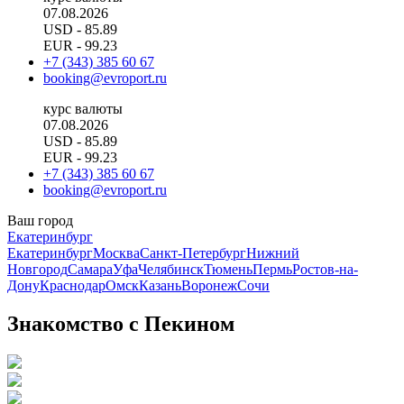
07.08.2026
USD
- 85.89
EUR
- 99.23
+7 (343) 385 60 67
booking@evroport.ru
курс валюты
07.08.2026
USD
- 85.89
EUR
- 99.23
+7 (343) 385 60 67
booking@evroport.ru
Ваш город
Екатеринбург
Екатеринбург
Москва
Санкт-Петербург
Нижний
Новгород
Самара
Уфа
Челябинск
Тюмень
Пермь
Ростов-на-
Дону
Краснодар
Омск
Казань
Воронеж
Сочи
Знакомство с Пекином