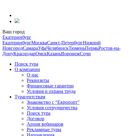
Перейти
к
содержанию
Ваш город
Екатеринбург
Екатеринбург
Москва
Санкт-Петербург
Нижний
Новгород
Самара
Уфа
Челябинск
Тюмень
Пермь
Ростов-на-
Дону
Краснодар
Омск
Казань
Воронеж
Сочи
Поиск тура
О компании
О нас
Реквизиты
Финансовые гарантии
Условия и охрана труда
Турагентствам
Знакомство с “Европорт”
Условия сотрудничества
Поиск тура
Договор
Архив вебинаров
Рекламные туры
Направления