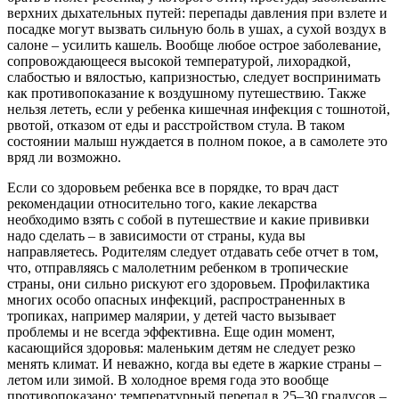
верхних дыхательных путей: перепады давления при взлете и
посадке могут вызвать сильную боль в ушах, а сухой воздух в
салоне – усилить кашель. Вообще любое острое заболевание,
сопровождающееся высокой температурой, лихорадкой,
слабостью и вялостью, капризностью, следует воспринимать
как противопоказание к воздушному путешествию. Также
нельзя лететь, если у ребенка кишечная инфекция с тошнотой,
рвотой, отказом от еды и расстройством стула. В таком
состоянии малыш нуждается в полном покое, а в самолете это
вряд ли возможно.
Если со здоровьем ребенка все в порядке, то врач даст
рекомендации относительно того, какие лекарства
необходимо взять с собой в путешествие и какие прививки
надо сделать – в зависимости от страны, куда вы
направляетесь. Родителям следует отдавать себе отчет в том,
что, отправляясь с малолетним ребенком в тропические
страны, они сильно рискуют его здоровьем. Профилактика
многих особо опасных инфекций, распространенных в
тропиках, например малярии, у детей часто вызывает
проблемы и не всегда эффективна. Еще один момент,
касающийся здоровья: маленьким детям не следует резко
менять климат. И неважно, когда вы едете в жаркие страны –
летом или зимой. В холодное время года это вообще
противопоказано: температурный перепад в 25–30 градусов –