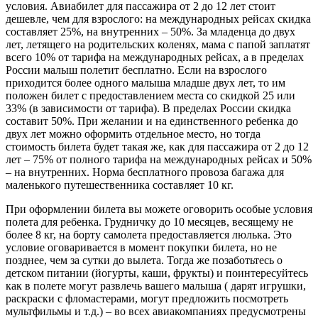
условия. Авиабилет для пассажира от 2 до 12 лет стоит
дешевле, чем для взрослого: на международных рейсах скидка
составляет 25%, на внутренних – 50%. За младенца до двух
лет, летящего на родительских коленях, мама с папой заплатят
всего 10% от тарифа на международных рейсах, а в пределах
России малыш полетит бесплатно. Если на взрослого
приходится более одного малыша младше двух лет, то им
положен билет с предоставлением места со скидкой 25 или
33% (в зависимости от тарифа). В пределах России скидка
составит 50%. При желании и на единственного ребенка до
двух лет можно оформить отдельное место, но тогда
стоимость билета будет такая же, как для пассажира от 2 до 12
лет – 75% от полного тарифа на международных рейсах и 50%
– на внутренних. Норма бесплатного провоза багажа для
маленького путешественника составляет 10 кг.
При оформлении билета вы можете оговорить особые условия
полета для ребенка. Грудничку до 10 месяцев, весящему не
более 8 кг, на борту самолета предоставляется люлька. Это
условие оговаривается в момент покупки билета, но не
позднее, чем за сутки до вылета. Тогда же позаботьтесь о
детском питании (йогурты, каши, фрукты) и поинтересуйтесь
как в полете могут развлечь вашего малыша ( дарят игрушки,
раскраски с фломастерами, могут предложить посмотреть
мультфильмы и т.д.) – во всех авиакомпаниях предусмотрены