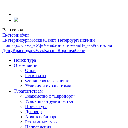
Перейти
к
содержанию
Ваш город
Екатеринбург
Екатеринбург
Москва
Санкт-Петербург
Нижний
Новгород
Самара
Уфа
Челябинск
Тюмень
Пермь
Ростов-на-
Дону
Краснодар
Омск
Казань
Воронеж
Сочи
Поиск тура
О компании
О нас
Реквизиты
Финансовые гарантии
Условия и охрана труда
Турагентствам
Знакомство с “Европорт”
Условия сотрудничества
Поиск тура
Договор
Архив вебинаров
Рекламные туры
Направления