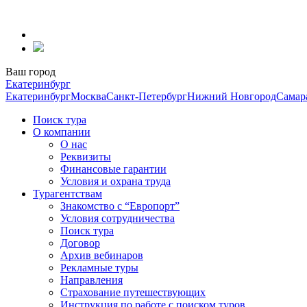
Перейти
к
содержанию
Ваш город
Екатеринбург
Екатеринбург
Москва
Санкт-Петербург
Нижний Новгород
Самар
Поиск тура
О компании
О нас
Реквизиты
Финансовые гарантии
Условия и охрана труда
Турагентствам
Знакомство с “Европорт”
Условия сотрудничества
Поиск тура
Договор
Архив вебинаров
Рекламные туры
Направления
Страхование путешествующих
Инструкция по работе с поиском туров