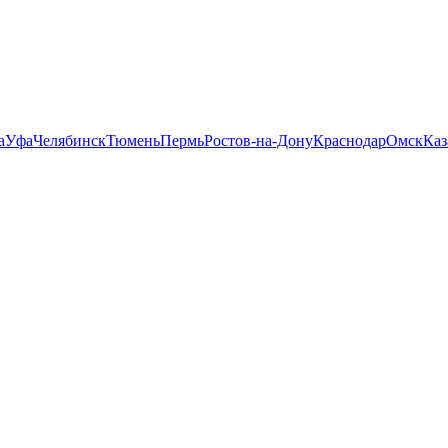
а
Уфа
Челябинск
Тюмень
Пермь
Ростов-на-Дону
Краснодар
Омск
Каз