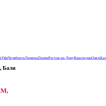
а
Уфа
Челябинск
Тюмень
Пермь
Ростов-на-Дону
Краснодар
Омск
Каз
, Бали
М,