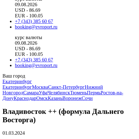
09.08.2026
USD
- 86.69
EUR
- 100.05
+7 (343) 385 60 67
booking@evroport.ru
курс валюты
09.08.2026
USD
- 86.69
EUR
- 100.05
+7 (343) 385 60 67
booking@evroport.ru
Ваш город
Екатеринбург
Екатеринбург
Москва
Санкт-Петербург
Нижний
Новгород
Самара
Уфа
Челябинск
Тюмень
Пермь
Ростов-на-
Дону
Краснодар
Омск
Казань
Воронеж
Сочи
Владивосток ++ (формула Дальнего
Восторга)
01.03.2024