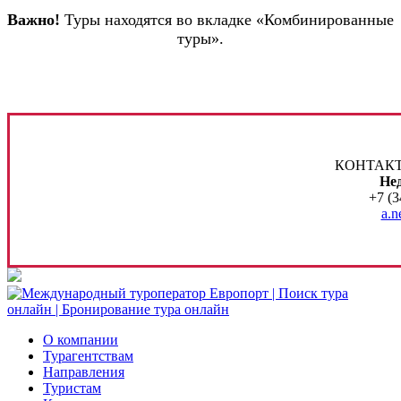
Важно!
Туры находятся во вкладке «Комбинированные
туры».
КОНТАКТ
Не
+7 (3
a.n
О компании
Турагентствам
Направления
Туристам