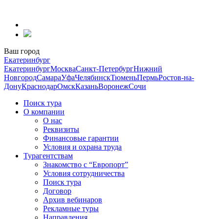
Перейти
к
содержанию
Ваш город
Екатеринбург
Екатеринбург
Москва
Санкт-Петербург
Нижний
Новгород
Самара
Уфа
Челябинск
Тюмень
Пермь
Ростов-на-
Дону
Краснодар
Омск
Казань
Воронеж
Сочи
Поиск тура
О компании
О нас
Реквизиты
Финансовые гарантии
Условия и охрана труда
Турагентствам
Знакомство с “Европорт”
Условия сотрудничества
Поиск тура
Договор
Архив вебинаров
Рекламные туры
Направления