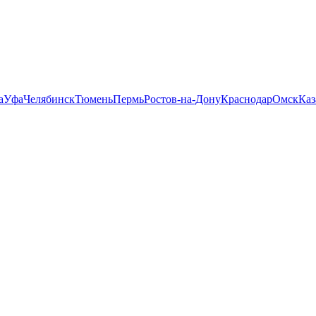
а
Уфа
Челябинск
Тюмень
Пермь
Ростов-на-Дону
Краснодар
Омск
Каз