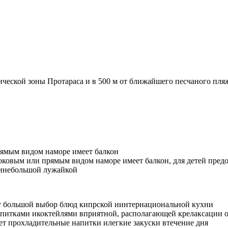
ической зоны Протараса и в 500 м от ближайшего песчаного пля
рямым видом наморе имеет балкон
оковым или прямым видом наморе имеет балкон, для детей предо
й инебольшой лужайкой
ет большой выбор блюд кипрской иинтернациональной кухни
питками икоктейлями вприятной, располагающей крелаксации о
ает прохладительные напитки илегкие закуски втечение дня