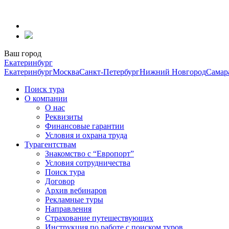
Перейти
к
содержанию
Ваш город
Екатеринбург
Екатеринбург
Москва
Санкт-Петербург
Нижний Новгород
Самар
Поиск тура
О компании
О нас
Реквизиты
Финансовые гарантии
Условия и охрана труда
Турагентствам
Знакомство с “Европорт”
Условия сотрудничества
Поиск тура
Договор
Архив вебинаров
Рекламные туры
Направления
Страхование путешествующих
Инструкция по работе с поиском туров