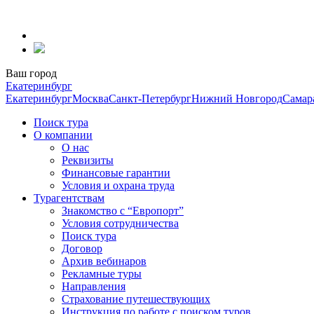
Перейти
к
содержанию
Ваш город
Екатеринбург
Екатеринбург
Москва
Санкт-Петербург
Нижний Новгород
Самар
Поиск тура
О компании
О нас
Реквизиты
Финансовые гарантии
Условия и охрана труда
Турагентствам
Знакомство с “Европорт”
Условия сотрудничества
Поиск тура
Договор
Архив вебинаров
Рекламные туры
Направления
Страхование путешествующих
Инструкция по работе с поиском туров