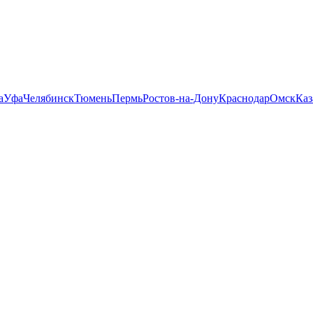
а
Уфа
Челябинск
Тюмень
Пермь
Ростов-на-Дону
Краснодар
Омск
Каз