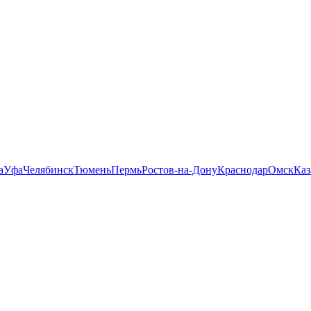
а
Уфа
Челябинск
Тюмень
Пермь
Ростов-на-Дону
Краснодар
Омск
Каз