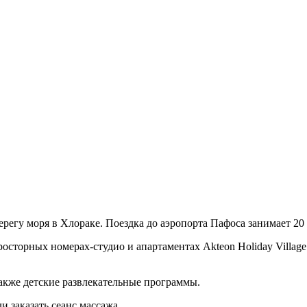
ерегу моря в Хлораке. Поездка до аэропорта Пафоса занимает 20
росторных номерах-студио и апартаментах Akteon Holiday Village
также детские развлекательные программы.
и заказать сеанс массажа.