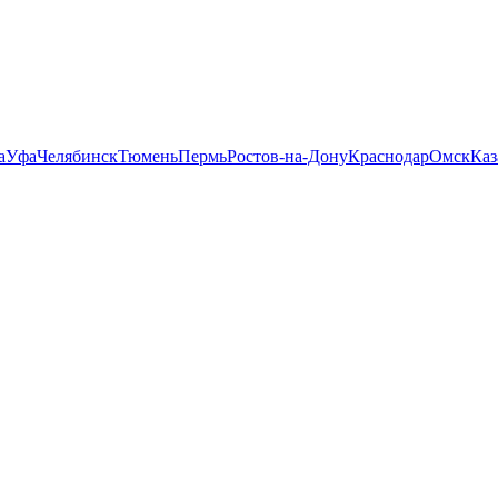
а
Уфа
Челябинск
Тюмень
Пермь
Ростов-на-Дону
Краснодар
Омск
Каз