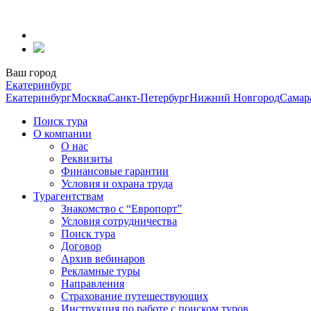
Перейти
к
содержанию
Ваш город
Екатеринбург
Екатеринбург
Москва
Санкт-Петербург
Нижний Новгород
Самар
Поиск тура
О компании
О нас
Реквизиты
Финансовые гарантии
Условия и охрана труда
Турагентствам
Знакомство с “Европорт”
Условия сотрудничества
Поиск тура
Договор
Архив вебинаров
Рекламные туры
Направления
Страхование путешествующих
Инструкция по работе с поиском туров