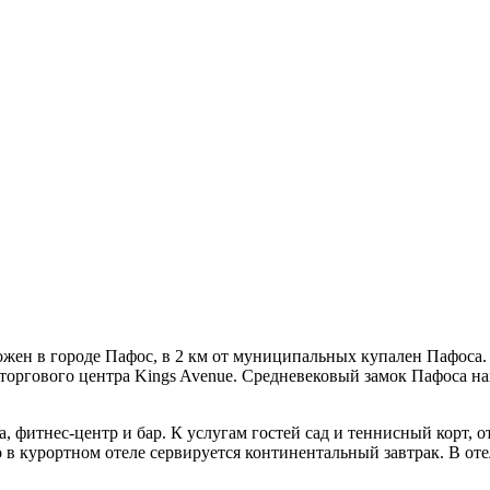
ожен в городе Пафос, в 2 км от муниципальных купален Пафоса.
т торгового центра Kings Avenue. Средневековый замок Пафоса нах
а, фитнес-центр и бар. К услугам гостей сад и теннисный корт,
в курортном отеле сервируется континентальный завтрак. В отел