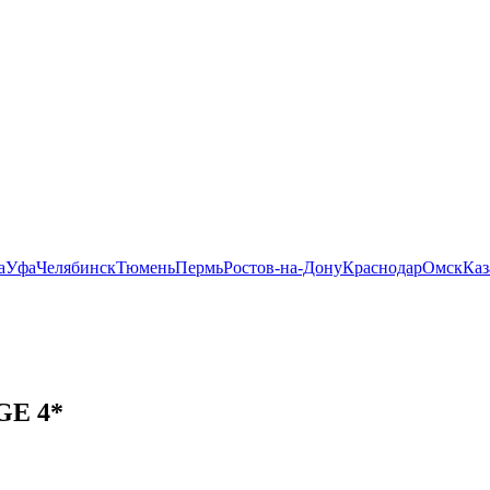
а
Уфа
Челябинск
Тюмень
Пермь
Ростов-на-Дону
Краснодар
Омск
Каз
E 4*