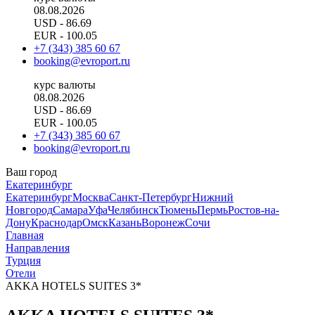
08.08.2026
USD
- 86.69
EUR
- 100.05
+7 (343) 385 60 67
booking@evroport.ru
курс валюты
08.08.2026
USD
- 86.69
EUR
- 100.05
+7 (343) 385 60 67
booking@evroport.ru
Ваш город
Екатеринбург
Екатеринбург
Москва
Санкт-Петербург
Нижний
Новгород
Самара
Уфа
Челябинск
Тюмень
Пермь
Ростов-на-
Дону
Краснодар
Омск
Казань
Воронеж
Сочи
Главная
Направления
Турция
Отели
AKKA HOTELS SUITES 3*