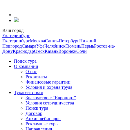
Перейти
к
содержанию
Ваш город
Екатеринбург
Екатеринбург
Москва
Санкт-Петербург
Нижний
Новгород
Самара
Уфа
Челябинск
Тюмень
Пермь
Ростов-на-
Дону
Краснодар
Омск
Казань
Воронеж
Сочи
Поиск тура
О компании
О нас
Реквизиты
Финансовые гарантии
Условия и охрана труда
Турагентствам
Знакомство с “Европорт”
Условия сотрудничества
Поиск тура
Договор
Архив вебинаров
Рекламные туры
Направления