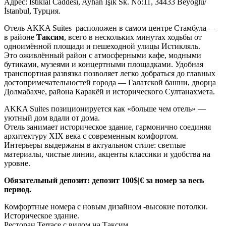
Адрес: İstiklal Caddesi, Ayhan Işık Sk. No:11, 34433 Beyoğlu/
İstanbul, Турция.
Отель AKKA Suites расположен в самом центре Стамбула —
в районе
Таксим
, всего в нескольких минутах ходьбы от
одноимённой площади и пешеходной улицы Истикляль.
Это оживлённый район с атмосферными кафе, модными
бутиками, музеями и концертными площадками. Удобная
транспортная развязка позволяет легко добраться до главных
достопримечательностей города — Галатской башни, дворца
Долмабахче, района Каракёй и исторического Султанахмета.
AKKA Suites позиционируется как «больше чем отель» —
уютный дом вдали от дома.
Отель занимает историческое здание, гармонично соединяя
архитектуру XIX века с современным комфортом.
Интерьеры выдержаны в актуальном стиле: светлые
материалы, чистые линии, акценты классики и удобства на
уровне.
Обязательный депозит: депозит 100$|€ за номер за весь
период.
Комфортные номера с новым дизайном -высокие потолки.
Историческое здание.
Ресторан Terrace с видом на Таксим.