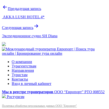
Навигация
Предыдущая запись
по
AKKA LUSH HOTEL 4*
записям
Следующая запись
Экспедиционное судно SH Diana
О компании
Турагентствам
Направления
Туристам
Контакты
Вход в личный кабинет
Мы в реестре туроператоров
ООО “Европорт”
РТО 008552
Ростуризм
Политика обработки персональных данных ООО "Европорт"