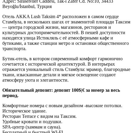
Адрес: Sıraselviler Caddesi, Tak-ı Zafer Cd. No:10, 34433
Beyoğlu/İstanbul, Турция
Отель AKKA Lush Taksim 4* расположен в самом сердце
Стамбула, в нескольких шагах от знаменитой площади Таксим
— центра городской жизни, магазинов, ресторанов и
культурных достопримечательностей. В пешей доступности
находятся улица Истикляль с её атмосферными кафе и
бутиками, а также станции метро и остановки общественного
транспорта.
Бутик-отель, в котором современный комфорт гармонично
сочетается с исторической архитектурой. В интерьерах
отражается уникальный стиль Стамбула: мрамор, благородные
ткани, изысканные детали и мягкое освещение создают
атмосферу уюта и элегантности.
Обязательный депозит: депозит 100$|€ за номер за весь
период.
Комфортные номера с новым дизайном -высокие потолки.
Историческое здание.
Ресторан Terrace с видом на Таксим.
Удобные кровати и подушки.
SPA-центр (хаммам и сауна).
Бесплатный и быстрый WI-FI.