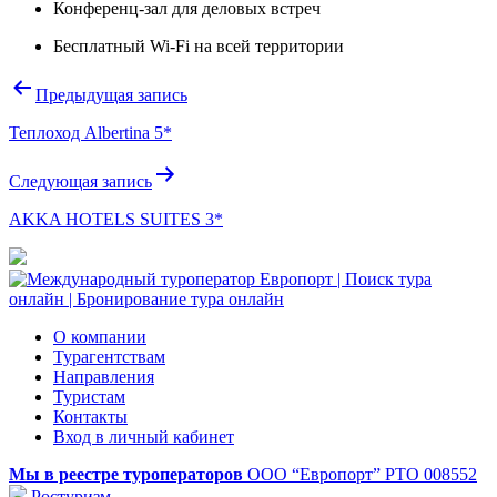
Конференц-зал для деловых встреч
Бесплатный Wi-Fi на всей территории
Навигация
Предыдущая запись
по
Теплоход Albertina 5*
записям
Следующая запись
AKKA HOTELS SUITES 3*
О компании
Турагентствам
Направления
Туристам
Контакты
Вход в личный кабинет
Мы в реестре туроператоров
ООО “Европорт”
РТО 008552
Ростуризм