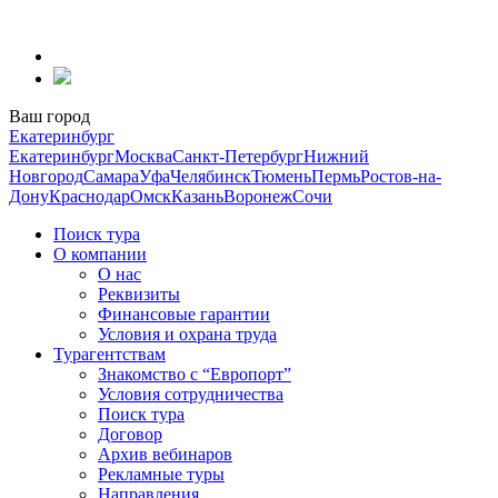
Перейти
к
содержанию
Ваш город
Екатеринбург
Екатеринбург
Москва
Санкт-Петербург
Нижний
Новгород
Самара
Уфа
Челябинск
Тюмень
Пермь
Ростов-на-
Дону
Краснодар
Омск
Казань
Воронеж
Сочи
Поиск тура
О компании
О нас
Реквизиты
Финансовые гарантии
Условия и охрана труда
Турагентствам
Знакомство с “Европорт”
Условия сотрудничества
Поиск тура
Договор
Архив вебинаров
Рекламные туры
Направления