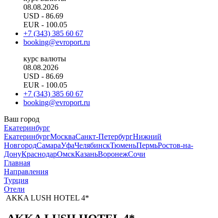
08.08.2026
USD
- 86.69
EUR
- 100.05
+7 (343) 385 60 67
booking@evroport.ru
курс валюты
08.08.2026
USD
- 86.69
EUR
- 100.05
+7 (343) 385 60 67
booking@evroport.ru
Ваш город
Екатеринбург
Екатеринбург
Москва
Санкт-Петербург
Нижний
Новгород
Самара
Уфа
Челябинск
Тюмень
Пермь
Ростов-на-
Дону
Краснодар
Омск
Казань
Воронеж
Сочи
Главная
Направления
Турция
Отели
AKKA LUSH HOTEL 4*