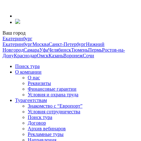
Перейти
к
содержанию
Ваш город
Екатеринбург
Екатеринбург
Москва
Санкт-Петербург
Нижний
Новгород
Самара
Уфа
Челябинск
Тюмень
Пермь
Ростов-на-
Дону
Краснодар
Омск
Казань
Воронеж
Сочи
Поиск тура
О компании
О нас
Реквизиты
Финансовые гарантии
Условия и охрана труда
Турагентствам
Знакомство с “Европорт”
Условия сотрудничества
Поиск тура
Договор
Архив вебинаров
Рекламные туры
Направления