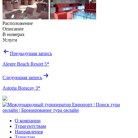
Расположение
Описание
В номерах
Услуги
Навигация
Предыдущая запись
по
Alegre Beach Resort 5*
записям
Следующая запись
Astoria Boracay 3*
О компании
Турагентствам
Направления
Туристам