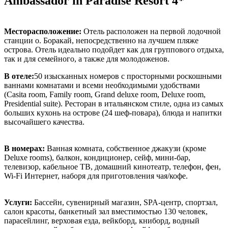
Ambassador in Paradise Resort 4*
Месторасположение:
Отель расположен на первой лодочной
станции о. Боракай, непосредственно на лучшем пляже
острова. Отель идеально подойдет как для группового отдыха,
так и для семейного, а также для молодоженов.
В отеле:
50 изысканных номеров с просторными роскошными
ваннами комнатами и всеми необходимыми удобствами
(Casita room, Family room, Grand deluxe room, Deluxe room,
Presidential suite). Ресторан в итальянском стиле, одна из самых
больших кухонь на острове (24 шеф-повара), блюда и напитки
высочайшего качества.
В номерах:
Ванная комната, собственное джакузи (кроме
Deluxe rooms), балкон, кондиционер, сейф, мини-бар,
телевизор, кабельное ТВ, домашний кинотеатр, телефон, фен,
Wi-Fi Интернет, наборя для приготовления чая/кофе.
Услуги:
Бассейн, сувенирный магазин, SPA-центр, спортзал,
салон красоты, банкетный зал вместимостью 130 человек,
парасейлинг, верховая езда, вейкборд, книборд, водный