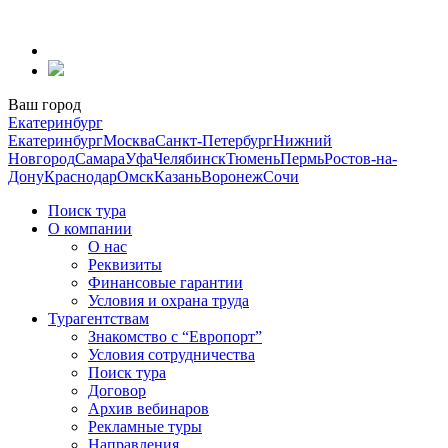
Перейти
к
содержанию
Ваш город
Екатеринбург
Екатеринбург
Москва
Санкт-Петербург
Нижний
Новгород
Самара
Уфа
Челябинск
Тюмень
Пермь
Ростов-на-
Дону
Краснодар
Омск
Казань
Воронеж
Сочи
Поиск тура
О компании
О нас
Реквизиты
Финансовые гарантии
Условия и охрана труда
Турагентствам
Знакомство с “Европорт”
Условия сотрудничества
Поиск тура
Договор
Архив вебинаров
Рекламные туры
Направления