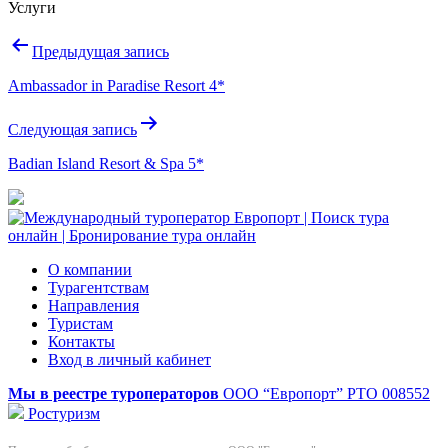
Услуги
Навигация
Предыдущая запись
по
Ambassador in Paradise Resort 4*
записям
Следующая запись
Badian Island Resort & Spa 5*
О компании
Турагентствам
Направления
Туристам
Контакты
Вход в личный кабинет
Мы в реестре туроператоров
ООО “Европорт”
РТО 008552
Ростуризм