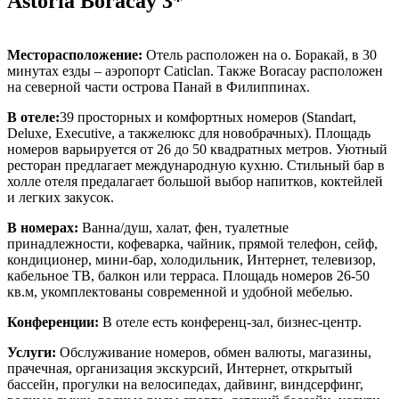
Astoria Boracay 3*
Месторасположение:
Отель расположен на о. Боракай, в 30
минутах езды – аэропорт Caticlan. Также Boracay расположен
на северной части острова Панай в Филиппинах.
В отеле:
39 просторных и комфортных номеров (Standart,
Deluxe, Executive, а такжелюкс для новобрачных)
. Площадь
номеров варьируется от 26 до 50 квадратных метров. Уютный
ресторан предлагает международную кухню. Стильный бар в
холле отеля предалагает большой выбор напитков, коктейлей
и легких закусок.
В номерах:
Ванна/душ, халат, фен, туалетные
принадлежности, кофеварка, чайник, прямой телефон, сейф,
кондиционер, мини-бар, холодильник, Интернет, телевизор,
кабельное ТВ, балкон или терраса. Площадь номеров 26-50
кв.м, укомплектованы современной и удобной мебелью.
Конференции:
В отеле есть конференц-зал, бизнес-центр.
Услуги:
Обслуживание номеров, обмен валюты, магазины,
прачечная, организация экскурсий, Интернет, открытый
бассейн, прогулки на велосипедах, дайвинг, виндсерфинг,