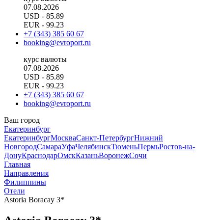
07.08.2026
USD
- 85.89
EUR
- 99.23
+7 (343) 385 60 67
booking@evroport.ru
курс валюты
07.08.2026
USD
- 85.89
EUR
- 99.23
+7 (343) 385 60 67
booking@evroport.ru
Ваш город
Екатеринбург
Екатеринбург
Москва
Санкт-Петербург
Нижний
Новгород
Самара
Уфа
Челябинск
Тюмень
Пермь
Ростов-на-
Дону
Краснодар
Омск
Казань
Воронеж
Сочи
Главная
Направления
Филиппины
Отели
Astoria Boracay 3*