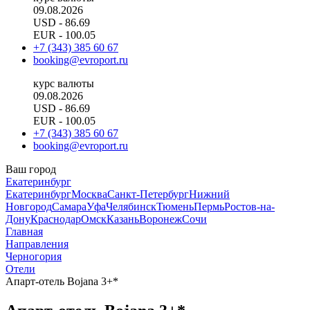
09.08.2026
USD
- 86.69
EUR
- 100.05
+7 (343) 385 60 67
booking@evroport.ru
курс валюты
09.08.2026
USD
- 86.69
EUR
- 100.05
+7 (343) 385 60 67
booking@evroport.ru
Ваш город
Екатеринбург
Екатеринбург
Москва
Санкт-Петербург
Нижний
Новгород
Самара
Уфа
Челябинск
Тюмень
Пермь
Ростов-на-
Дону
Краснодар
Омск
Казань
Воронеж
Сочи
Главная
Направления
Черногория
Отели
Апарт-отель Bojana 3+*