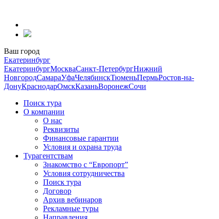
Перейти
к
содержанию
Ваш город
Екатеринбург
Екатеринбург
Москва
Санкт-Петербург
Нижний
Новгород
Самара
Уфа
Челябинск
Тюмень
Пермь
Ростов-на-
Дону
Краснодар
Омск
Казань
Воронеж
Сочи
Поиск тура
О компании
О нас
Реквизиты
Финансовые гарантии
Условия и охрана труда
Турагентствам
Знакомство с “Европорт”
Условия сотрудничества
Поиск тура
Договор
Архив вебинаров
Рекламные туры
Направления