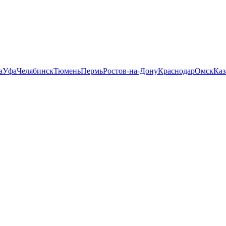
а
Уфа
Челябинск
Тюмень
Пермь
Ростов-на-Дону
Краснодар
Омск
Каз