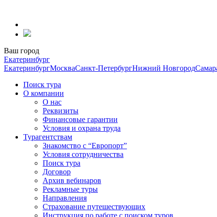
Перейти
к
содержанию
Ваш город
Екатеринбург
Екатеринбург
Москва
Санкт-Петербург
Нижний Новгород
Самар
Поиск тура
О компании
О нас
Реквизиты
Финансовые гарантии
Условия и охрана труда
Турагентствам
Знакомство с “Европорт”
Условия сотрудничества
Поиск тура
Договор
Архив вебинаров
Рекламные туры
Направления
Страхование путешествующих
Инструкция по работе с поиском туров