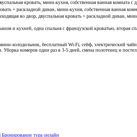
двуспальная кровать, мини-кухня, с
обственная ванная комната с 
ровать + раскладной диван, мини-кухня, с
обственная ванная комн
выходящая во двор, двуспальная кровать + раскладной диван, ми
иваном и кухней, одна спальня с французской кроватью, вторая с
мини-холодильник, бесплатный Wi-Fi, сейф, э
лектрический чай
 Уборка номеров один раз в 3-5 дней, смена полотенец и постел