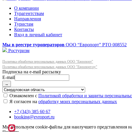
О компании
Турагентствам
Направления
Туристам
Контакты
Вход в личный кабинет
Мы в реестре туроператоров
ООО “Европорт”
РТО 008552
Ростуризм
Политика обработки персональных данных ООО "Европорт"
Политика обработки персональных данных ООО "Европорт.ру"
E-mail
→
Ознакомлен с
Политикой обработки и защиты персональны
Я согласен на
обработку моих персональных данных
+7 (343) 385 60 67
booking@evroport.ru
Мы используем cookie-файлы для наилучшего представления наш