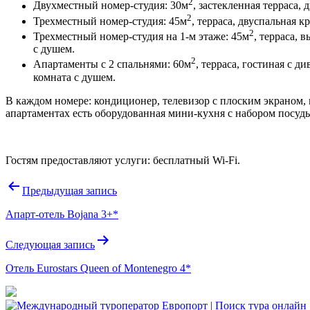
2
Двухместный номер-студия: 30м
, застекленная терраса, 
2
Трехместный номер-студия: 45м
, терраса, двуспальная к
2
Трехместный номер-студия на 1-м этаже: 45м
, терраса, 
с душем.
2
Апартаменты с 2 спальнями: 60м
, терраса, гостиная с д
комната с душем.
В каждом номере: кондиционер, телевизор с плоским экраном, 
апартаментах есть оборудованная мини-кухня с набором посуды.
Гостям предоставляют услуги: бесплатный Wi-Fi.
Навигация
Предыдущая запись
по
Апарт-отель Bojana 3+*
записям
Следующая запись
Отель Eurostars Queen of Montenegro 4*