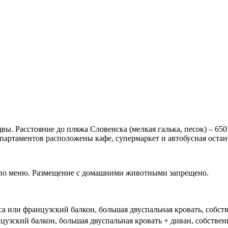
ы. Расстояние до пляжа Словенска (мелкая галька, песок) – 650 м
апартаментов расположены кафе, супермаркет и автобусная остан
— по меню. Размещение с домашними животными запрещено.
са или французский балкон, большая двуспальная кровать, с
обств
нцузский балкон, большая двуспальная кровать + диван, с
обствен