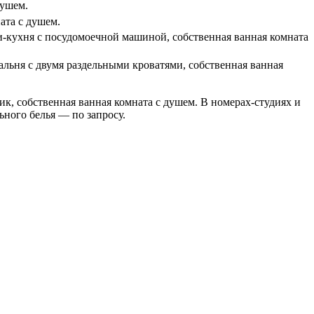
душем.
ата с душем.
ни-кухня с посудомоечной машиной, с
обственная ванная комната
пальня с двумя раздельными кроватями, с
обственная ванная
ник,
собственная ванная комната с душем
. В номерах-студиях и
ьного белья — по запросу.