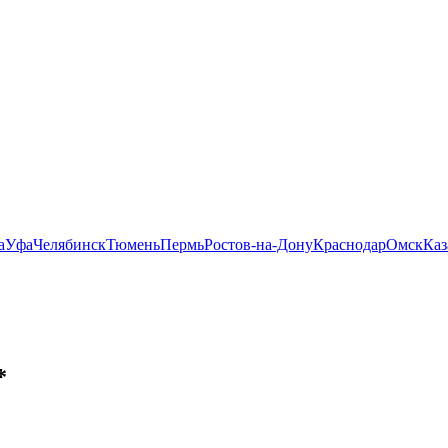
а
Уфа
Челябинск
Тюмень
Пермь
Ростов-на-Дону
Краснодар
Омск
Каз
*