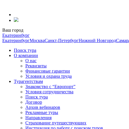
Перейти
к
содержанию
Ваш город
Екатеринбург
Екатеринбург
Москва
Санкт-Петербург
Нижний Новгород
Самар
Поиск тура
О компании
О нас
Реквизиты
Финансовые гарантии
Условия и охрана труда
Турагентствам
Знакомство с “Европорт”
Условия сотрудничества
Поиск тура
Договор
Архив вебинаров
Рекламные туры
Направления
Страхование путешествующих
Инструкция по работе с поиском туров