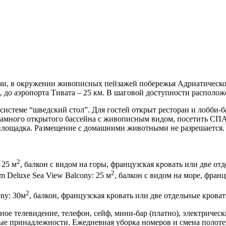
ичи, в окружении живописных пейзажей побережья Адриатического
м, до аэропорта Тивата – 25 км. В шаговой доступности располо
 системе “шведский стол”. Для гостей открыт ресторан и лобби
орамного открытого бассейна с живописным видом, посетить СПА
 площадка. Размещение с домашними животными не разрешается.
2
 25 м
, балкон с видом на горы, французская кровать или две от
2
 Deluxe Sea View Balcony: 25 м
, балкон с видом на море, фран
2
ny: 30м
, балкон, французская кровать или две отдельные крова
ое телевидение, телефон, сейф, мини-бар (платно), электрическ
ые принадлежности. Ежедневная уборка номеров и смена полотен