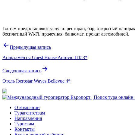
Гостям предоставляют услуги: ресторан, бар, открытый панора
бесплатный Wi-Fi, прачечная, банкомат, прокат автомобилей.
Навигация
Предыдущая запись
по
Апартаменты Guest House Adrovic 110 3*
записям
Следующая запись
Отель Iberostar Waves Bellevue 4*
О компании
Турагентствам
Направления
Туристам
Контакты
Вход в личный кабинет