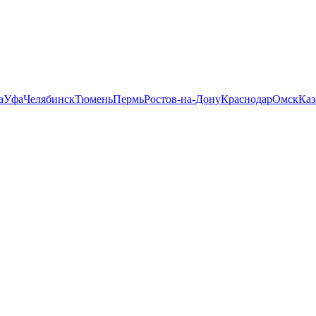
а
Уфа
Челябинск
Тюмень
Пермь
Ростов-на-Дону
Краснодар
Омск
Каз