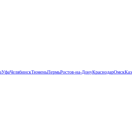
а
Уфа
Челябинск
Тюмень
Пермь
Ростов-на-Дону
Краснодар
Омск
Каз