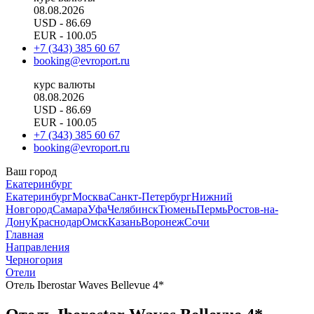
08.08.2026
USD
- 86.69
EUR
- 100.05
+7 (343) 385 60 67
booking@evroport.ru
курс валюты
08.08.2026
USD
- 86.69
EUR
- 100.05
+7 (343) 385 60 67
booking@evroport.ru
Ваш город
Екатеринбург
Екатеринбург
Москва
Санкт-Петербург
Нижний
Новгород
Самара
Уфа
Челябинск
Тюмень
Пермь
Ростов-на-
Дону
Краснодар
Омск
Казань
Воронеж
Сочи
Главная
Направления
Черногория
Отели
Отель Iberostar Waves Bellevue 4*