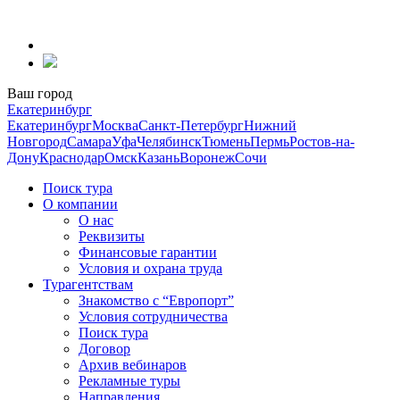
Перейти
к
содержанию
Ваш город
Екатеринбург
Екатеринбург
Москва
Санкт-Петербург
Нижний
Новгород
Самара
Уфа
Челябинск
Тюмень
Пермь
Ростов-на-
Дону
Краснодар
Омск
Казань
Воронеж
Сочи
Поиск тура
О компании
О нас
Реквизиты
Финансовые гарантии
Условия и охрана труда
Турагентствам
Знакомство с “Европорт”
Условия сотрудничества
Поиск тура
Договор
Архив вебинаров
Рекламные туры
Направления