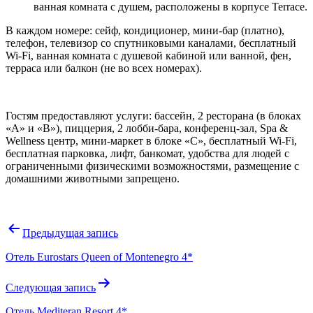
ванная комната с душем, расположены в корпусе Terrace.
В каждом номере: сейф, кондиционер, мини-бар (платно),
телефон, телевизор со спутниковыми каналами, бесплатный
Wi-Fi, ванная комната с душевой кабиной или ванной, фен,
терраса или балкон (не во всех номерах).
Гостям предоставляют услуги: бассейн, 2 ресторана (в блоках
«А» и «B»), пиццерия, 2 лобби-бара, конференц-зал, Spa &
Wellness центр, мини-маркет в блоке «С», бесплатный Wi-Fi,
бесплатная парковка, лифт, банкомат, удобства для людей с
ограниченными физическими возможностями, размещение с
домашними животными запрещено.
Навигация
Предыдущая запись
по
Отель Eurostars Queen of Montenegro 4*
записям
Следующая запись
Отель Mediteran Resort 4*