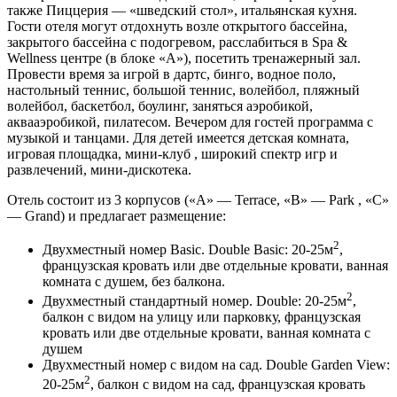
также Пиццерия — «шведский стол», итальянская кухня.
Гости отеля могут отдохнуть возле открытого бассейна,
закрытого бассейна с подогревом, расслабиться в Spa &
Wellness центре (в блоке «А»), посетить тренажерный зал.
Провести время за игрой в дартс, бинго, водное поло,
настольный теннис, большой теннис, волейбол, пляжный
волейбол, баскетбол, боулинг, заняться аэробикой,
аквааэробикой, пилатесом. Вечером для гостей программа с
музыкой и танцами. Для детей имеется детская комната,
игровая площадка, мини-клуб , широкий спектр игр и
развлечений, мини-дискотека.
Отель состоит из 3 корпусов («A» — Terrace, «B» — Park , «C»
— Grand) и предлагает размещение:
2
Двухместный номер Basic. Double Basic: 20-25м
,
французская кровать или две отдельные кровати, ванная
комната с душем, без балкона.
2
Двухместный стандартный номер. Double: 20-25м
,
балкон с видом на улицу или парковку, французская
кровать или две отдельные кровати, ванная комната с
душем
Двухместный номер с видом на сад. Double Garden View:
2
20-25м
, балкон с видом на сад, французская кровать