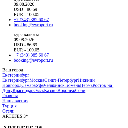
09.08.2026
USD
- 86.69
EUR
- 100.05
+7 (343) 385 60 67
booking@evroport.ru
курс валюты
09.08.2026
USD
- 86.69
EUR
- 100.05
+7 (343) 385 60 67
booking@evroport.ru
Ваш город
Екатеринбург
Екатеринбург
Москва
Санкт-Петербург
Нижний
Новгород
Самара
Уфа
Челябинск
Тюмень
Пермь
Ростов-на-
Дону
Краснодар
Омск
Казань
Воронеж
Сочи
Главная
Направления
Турция
Отели
ARTEFES 3*