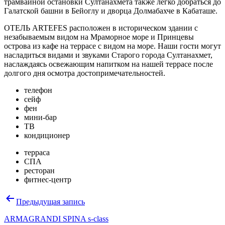
трамвайной остановки Султанахмета также легко добраться до
Галатской башни в Бейоглу и дворца Долмабахче в Кабаташе.
ОТЕЛЬ ARTEFES расположен в историческом здании с
незабываемым видом на Мраморное море и Принцевы
острова из кафе на террасе с видом на море. Наши гости могут
насладиться видами и звуками Старого города Султанахмет,
наслаждаясь освежающим напитком на нашей террасе после
долгого дня осмотра достопримечательностей.
телефон
сейф
фен
мини-бар
ТВ
кондиционер
терраса
СПА
ресторан
фитнес-центр
Навигация
Предыдущая запись
по
ARMAGRANDI SPINA s-class