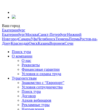
Перейти
к
содержанию
Ваш город
Екатеринбург
Екатеринбург
Москва
Санкт-Петербург
Нижний
Новгород
Самара
Уфа
Челябинск
Тюмень
Пермь
Ростов-на-
Дону
Краснодар
Омск
Казань
Воронеж
Сочи
Поиск тура
О компании
О нас
Реквизиты
Финансовые гарантии
Условия и охрана труда
Турагентствам
Знакомство с “Европорт”
Условия сотрудничества
Поиск тура
Договор
Архив вебинаров
Рекламные туры
Направления