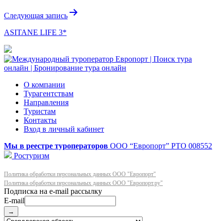
записям
Следующая запись
ASITANE LIFE 3*
О компании
Турагентствам
Направления
Туристам
Контакты
Вход в личный кабинет
Мы в реестре туроператоров
ООО “Европорт”
РТО 008552
Ростуризм
Политика обработки персональных данных ООО "Европорт"
Политика обработки персональных данных ООО "Европорт.ру"
E-mail
→