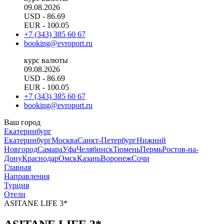
09.08.2026
USD
- 86.69
EUR
- 100.05
+7 (343) 385 60 67
booking@evroport.ru
курс валюты
09.08.2026
USD
- 86.69
EUR
- 100.05
+7 (343) 385 60 67
booking@evroport.ru
Ваш город
Екатеринбург
Екатеринбург
Москва
Санкт-Петербург
Нижний
Новгород
Самара
Уфа
Челябинск
Тюмень
Пермь
Ростов-на-
Дону
Краснодар
Омск
Казань
Воронеж
Сочи
Главная
Направления
Турция
Отели
ASITANE LIFE 3*