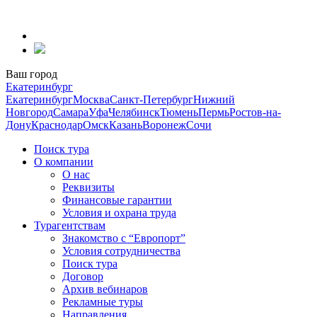
Перейти
к
содержанию
Ваш город
Екатеринбург
Екатеринбург
Москва
Санкт-Петербург
Нижний
Новгород
Самара
Уфа
Челябинск
Тюмень
Пермь
Ростов-на-
Дону
Краснодар
Омск
Казань
Воронеж
Сочи
Поиск тура
О компании
О нас
Реквизиты
Финансовые гарантии
Условия и охрана труда
Турагентствам
Знакомство с “Европорт”
Условия сотрудничества
Поиск тура
Договор
Архив вебинаров
Рекламные туры
Направления