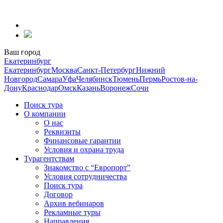
Перейти
к
содержанию
Ваш город
Екатеринбург
Екатеринбург
Москва
Санкт-Петербург
Нижний
Новгород
Самара
Уфа
Челябинск
Тюмень
Пермь
Ростов-на-
Дону
Краснодар
Омск
Казань
Воронеж
Сочи
Поиск тура
О компании
О нас
Реквизиты
Финансовые гарантии
Условия и охрана труда
Турагентствам
Знакомство с “Европорт”
Условия сотрудничества
Поиск тура
Договор
Архив вебинаров
Рекламные туры
Направления