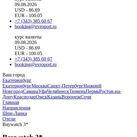
09.08.2026
USD
- 86.69
EUR
- 100.05
+7 (343) 385 60 67
booking@evroport.ru
курс валюты
09.08.2026
USD
- 86.69
EUR
- 100.05
+7 (343) 385 60 67
booking@evroport.ru
Ваш город
Екатеринбург
Екатеринбург
Москва
Санкт-Петербург
Нижний
Новгород
Самара
Уфа
Челябинск
Тюмень
Пермь
Ростов-на-
Дону
Краснодар
Омск
Казань
Воронеж
Сочи
Главная
Направления
Шри-Ланка
Отели
Baywatch 3*