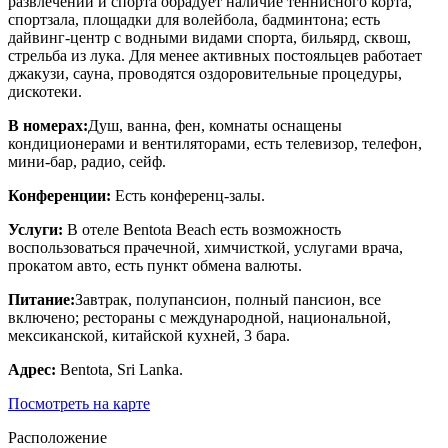
развлечений и спорта обрадует наличие теннисного корта,
спортзала, площадки для волейбола, бадминтона; есть
дайвинг-центр с водными видами спорта, бильярд, сквош,
стрельба из лука. Для менее активных постояльцев работает
джакузи, сауна, проводятся оздоровительные процедуры,
дискотеки.
В номерах:
Душ, ванна, фен, комнаты оснащены
кондиционерами и вентиляторами, есть телевизор, телефон,
мини-бар, радио, сейф.
Конференции:
Есть конференц-залы.
Услуги:
В отеле Bentota Beach есть возможность
воспользоваться прачечной, химчисткой, услугами врача,
прокатом авто, есть пункт обмена валюты.
Питание:
Завтрак, полупансион, полный пансион, все
включено; рестораны с международной, национальной,
мексиканской, китайской кухней, 3 бара.
Адрес
:
Bentota, Sri Lanka.
Посмотреть на карте
Расположение