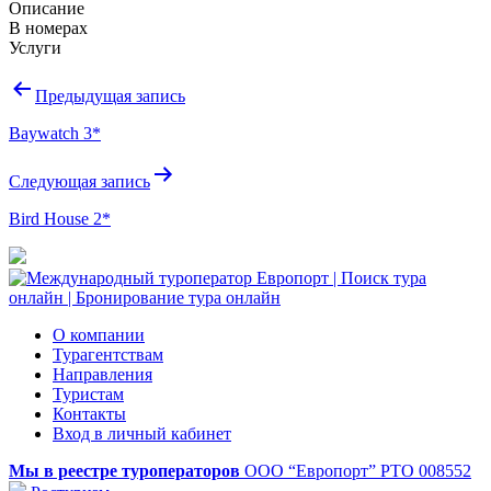
Описание
В номерах
Услуги
Навигация
Предыдущая запись
по
Baywatch 3*
записям
Следующая запись
Bird House 2*
О компании
Турагентствам
Направления
Туристам
Контакты
Вход в личный кабинет
Мы в реестре туроператоров
ООО “Европорт”
РТО 008552