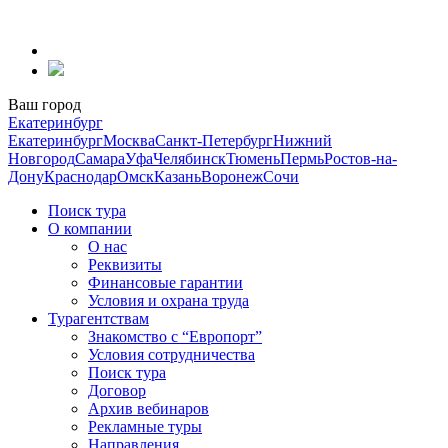
Перейти
к
содержанию
Ваш город
Екатеринбург
Екатеринбург
Москва
Санкт-Петербург
Нижний
Новгород
Самара
Уфа
Челябинск
Тюмень
Пермь
Ростов-на-
Дону
Краснодар
Омск
Казань
Воронеж
Сочи
Поиск тура
О компании
О нас
Реквизиты
Финансовые гарантии
Условия и охрана труда
Турагентствам
Знакомство с “Европорт”
Условия сотрудничества
Поиск тура
Договор
Архив вебинаров
Рекламные туры
Направления