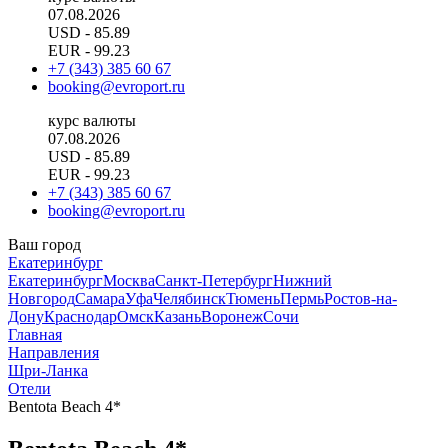
07.08.2026
USD
- 85.89
EUR
- 99.23
+7 (343) 385 60 67
booking@evroport.ru
курс валюты
07.08.2026
USD
- 85.89
EUR
- 99.23
+7 (343) 385 60 67
booking@evroport.ru
Ваш город
Екатеринбург
Екатеринбург
Москва
Санкт-Петербург
Нижний
Новгород
Самара
Уфа
Челябинск
Тюмень
Пермь
Ростов-на-
Дону
Краснодар
Омск
Казань
Воронеж
Сочи
Главная
Направления
Шри-Ланка
Отели
Bentota Beach 4*